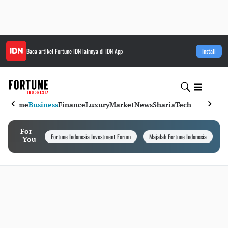
Baca artikel
Fortune IDN
lainnya di IDN App
Install
Home
Business
Finance
Luxury
Market
News
Sharia
Tech
For
Fortune Indonesia Investment Forum
Majalah Fortune Indonesia
I
You