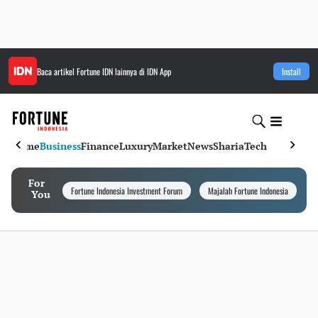
Baca artikel
Fortune IDN
lainnya di IDN App
Install
Home
Business
Finance
Luxury
Market
News
Sharia
Tech
For
Fortune Indonesia Investment Forum
Majalah Fortune Indonesia
I
You