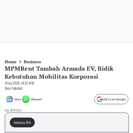
Home
Business
MPMRent Tambah Armada EV, Bidik
Kebutuhan Mobilitas Korporasi
18 Jun 2026, 14:35 WIB
Desy Yuliastuti
News
Channel
Add Us on Google
Dok. MPM Rent
Intinya Sih