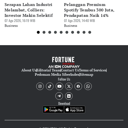
Serapan Lahan Industri
Pelanggan Premium
Pe
Melambat, Colliers:
Spotify Tembus 300 Juta,
F&
Investor Makin Selektif
Pendapatan Naik 14%
Or
07 Agu 2026, 16:19 WIB
07 Agu 2026, 14:40 WIB
07 
Business
Business
Bu
About Us
Editorial Team
Contact Us
Terms of Services
Pedoman Media Siber
Index
Sitemap
Follow Us
Download