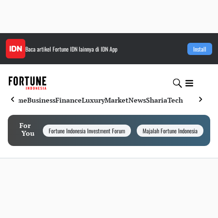
Baca artikel
Fortune IDN
lainnya di IDN App
Install
Home
Business
Finance
Luxury
Market
News
Sharia
Tech
For
Fortune Indonesia Investment Forum
Majalah Fortune Indonesia
I
You