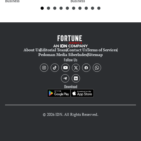
Business
Business
Bu
About Us
Editorial Team
Contact Us
Terms of Services
Pedoman Media Siber
Index
Sitemap
Follow Us
Download
© 2026 IDN. All Rights Reserved.