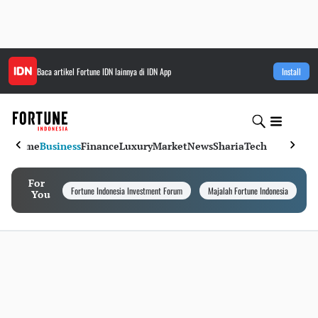
Baca artikel
Fortune IDN
lainnya di IDN App
Install
Home
Business
Finance
Luxury
Market
News
Sharia
Tech
For
Fortune Indonesia Investment Forum
Majalah Fortune Indonesia
I
You