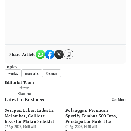
Share Article
Topics
wendys
mcdonalds
Restoran
Editorial Team
Editor
Ekarina .
Latest in Business
See More
Serapan Lahan Industri
Pelanggan Premium
Pe
Melambat, Colliers:
Spotify Tembus 300 Juta,
F&
Investor Makin Selektif
Pendapatan Naik 14%
Or
07 Agu 2026, 16:19 WIB
07 Agu 2026, 14:40 WIB
07 