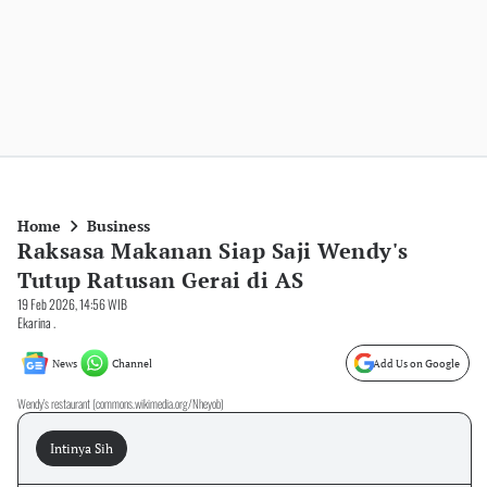
Home
Business
Raksasa Makanan Siap Saji Wendy's
Tutup Ratusan Gerai di AS
19 Feb 2026, 14:56 WIB
Ekarina .
News
Channel
Add Us on Google
Wendy's restaurant (commons.wikimedia.org/Nheyob)
Intinya Sih