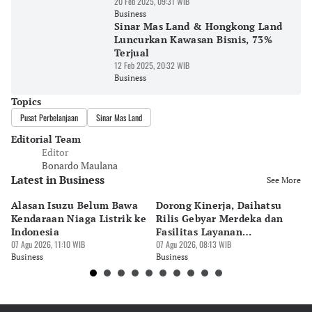
20 Feb 2025, 09:31 WIB
Business
Sinar Mas Land & Hongkong Land
Luncurkan Kawasan Bisnis, 73%
Terjual
12 Feb 2025, 20:32 WIB
Business
Topics
Pusat Perbelanjaan
Sinar Mas Land
Editorial Team
Editor
Bonardo Maulana
Latest in Business
See More
Alasan Isuzu Belum Bawa
Dorong Kinerja, Daihatsu
Pa
Kendaraan Niaga Listrik ke
Rilis Gebyar Merdeka dan
Me
Indonesia
Fasilitas Layanan
Pe
07 Agu 2026, 11:10 WIB
Kesehatan
07 Agu 2026, 08:13 WIB
Te
07 
Business
Business
Bu