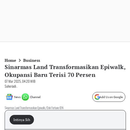
Home
Business
Sinarmas Land Transformasikan Epiwalk,
Okupansi Baru Terisi 70 Persen
07 Mar 2025, 04:20 WIB
Suheriadi .
News
Channel
Add Us on Google
Sinarmas Land Transformasikan Epiwalk,/Dok Fortune IDN
Intinya Sih