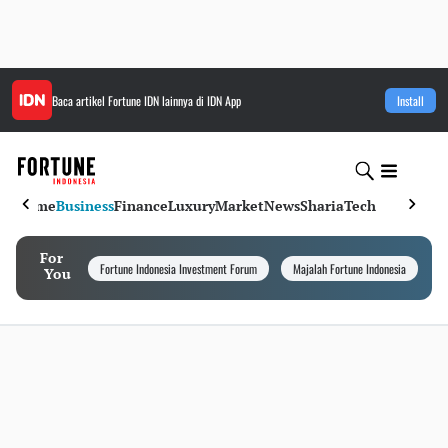
Baca artikel
Fortune IDN
lainnya di IDN App
Install
Home
Business
Finance
Luxury
Market
News
Sharia
Tech
For
Fortune Indonesia Investment Forum
Majalah Fortune Indonesia
I
You