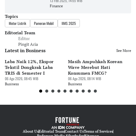
13 Feb 2025, 14:55 WIB
Finance
Topics
Motor Listrik
Pameran Mobil
IIMS 2025
Editorial Team
Editor
Pingit Aria
Latest in Business
See More
Laba Naik 12%, Ekspor
Masih Ampuhkah Korean
Ti
Tekstil Dongkrak Laba
Wave Merebut Hati
Si
TRIS di Semester I
Konsumen FMCG?
Aw
06 Agu 2026, 08:45 WIB
06 Agu 2026, 08:14 WIB
05 
Business
Business
Bu
About Us
Editorial Team
Contact Us
Terms of Services
Pedoman Media Siber
Index
Sitemap