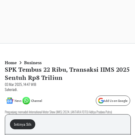
Home
Business
SPK Tembus 22 Ribu, Transaksi IIMS 2025
Sentuh Rp8 Triliun
03 Mar 2025, 14:47 WIB
Suheriadi .
News
Channel
Add Us on Google
Pengunjung memadati International Motor Show (IIMS) 2024. (ANTARA FOTO/Aditya Pradana Putra)
Intinya Sih