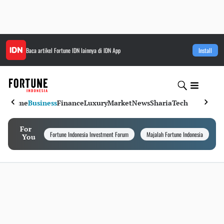
Baca artikel
Fortune IDN
lainnya di IDN App
Install
Home
Business
Finance
Luxury
Market
News
Sharia
Tech
For
Fortune Indonesia Investment Forum
Majalah Fortune Indonesia
I
You