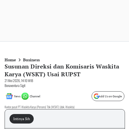
Home
Business
Susunan Direksi dan Komisaris Waskita
Karya (WSKT) Usai RUPST
21 Mei 2026, 14:10 WIB
Bonaventura Sigit
News
Channel
Add Us on Google
Kantor pusat PT Waskita Karya (Persero) Tbk (WSKT) (dok. Waskita)
Intinya Sih