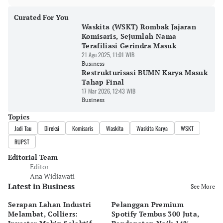
Curated For You
Waskita (WSKT) Rombak Jajaran
Komisaris, Sejumlah Nama
Terafiliasi Gerindra Masuk
21 Agu 2025, 11:01 WIB
Business
Restrukturisasi BUMN Karya Masuk
Tahap Final
17 Mar 2026, 12:43 WIB
Business
Topics
Jadi Tau
Direksi
Komisaris
Waskita
Waskita Karya
WSKT
RUPST
Editorial Team
Editor
Ana Widiawati
Latest in Business
See More
Serapan Lahan Industri
Pelanggan Premium
Pe
Melambat, Colliers:
Spotify Tembus 300 Juta,
F&