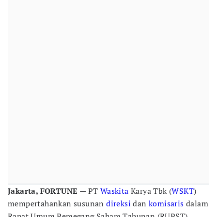
Jakarta, FORTUNE
— PT
Waskita
Karya Tbk (
WSKT
)
mempertahankan susunan
direksi
dan
komisaris
dalam
Rapat Umum Pemegang Saham Tahunan (RUPST)