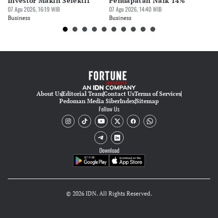
Investor Makin Selektif
Pendapatan Naik 14%
Or
07 Agu 2026, 16:19 WIB
07 Agu 2026, 14:40 WIB
07 
Business
Business
Bu
About Us
Editorial Team
Contact Us
Terms of Services
Pedoman Media Siber
Index
Sitemap
Follow Us
Download
© 2026 IDN. All Rights Reserved.