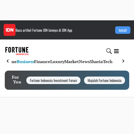
Baca artikel
Fortune IDN
lainnya di IDN App
Install
Home
Business
Finance
Luxury
Market
News
Sharia
Tech
For
Fortune Indonesia Investment Forum
Majalah Fortune Indonesia
I
You