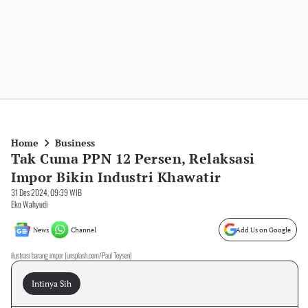
Home
Business
Tak Cuma PPN 12 Persen, Relaksasi
Impor Bikin Industri Khawatir
31 Des 2024, 09:39 WIB
Eko Wahyudi
News
Channel
Add Us on Google
ilustrasi barang impor (unsplash.com/Paul Teysen)
Intinya Sih