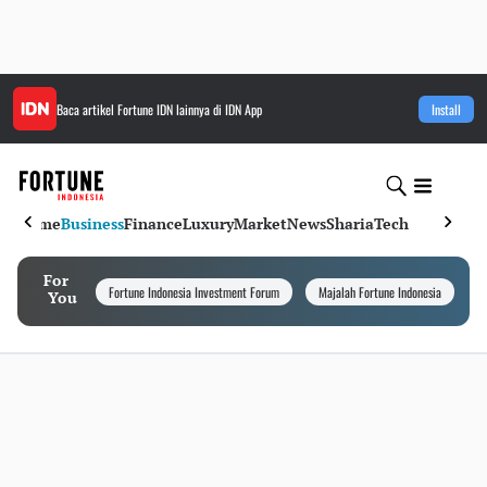
Baca artikel
Fortune IDN
lainnya di IDN App
Install
Home
Business
Finance
Luxury
Market
News
Sharia
Tech
For
Fortune Indonesia Investment Forum
Majalah Fortune Indonesia
I
You