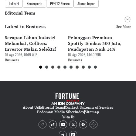
Industri
Kemenperin
PPN 12 Persen
Aturan Impor
Editorial Team
Latest in Business
Editor
See More
Ekarina .
Serapan Lahan Industri
Pelanggan Premium
Pe
Editor
Melambat, Colliers:
Spotify Tembus 300 Juta,
F&
Eko Wahyudi
Investor Makin Selektif
Pendapatan Naik 14%
Or
07 Agu 2026, 16:19 WIB
07 Agu 2026, 14:40 WIB
07 
Business
Business
Bu
About Us
Editorial Team
Contact Us
Terms of Services
Pedoman Media Siber
Index
Sitemap
Follow Us