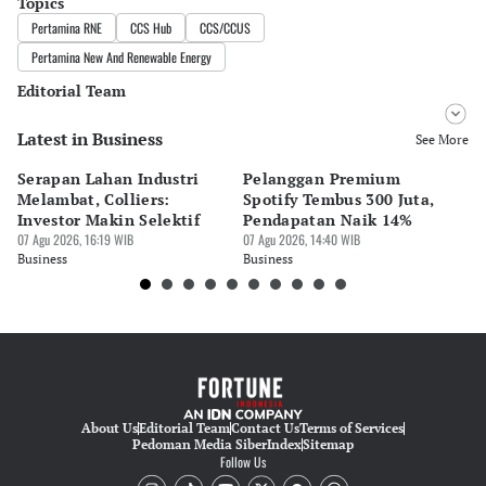
Topics
Pertamina RNE
CCS Hub
CCS/CCUS
Pertamina New And Renewable Energy
Editorial Team
Latest in Business
Editor
See More
Bonardo Maulana
Serapan Lahan Industri
Pelanggan Premium
Pe
Editor
Melambat, Colliers:
Spotify Tembus 300 Juta,
F&
Hendra Friana
Investor Makin Selektif
Pendapatan Naik 14%
Or
07 Agu 2026, 16:19 WIB
07 Agu 2026, 14:40 WIB
07 
Business
Business
Bu
About Us
Editorial Team
Contact Us
Terms of Services
Pedoman Media Siber
Index
Sitemap
Follow Us