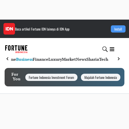
Baca artikel
Fortune IDN
lainnya di IDN App
Install
Home
Business
Finance
Luxury
Market
News
Sharia
Tech
For
Fortune Indonesia Investment Forum
Majalah Fortune Indonesia
I
You