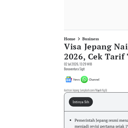
Home
Business
Visa Jepang Nai
2026, Cek Tarif
02 Jul 2026, 13:29 WIB
Bonaventura Sigit
News
Channel
ilustrasi Jepang (unsplash.com/Mạnh Ngô)
Intinya Sih
Pemerintah Jepang resmi menaikk
menjadi revisi pertama sejak 1