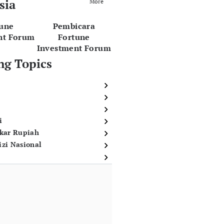
sia
More
tune
Pembicara
nt Forum
Fortune
Investment Forum
ng Topics
i
ukar Rupiah
izi Nasional