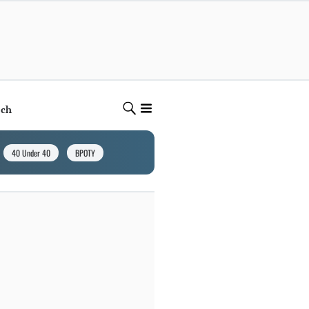
ech
40 Under 40
BPOTY