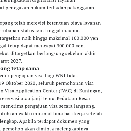
meningkatkan digitalisasi layanan
uat penegakan hukum terhadap pelanggaran
 Jepang telah merevisi ketentuan biaya layanan
perubahan status izin tinggal maupun
targetkan naik hingga maksimal 100.000 yen
ggal tetap dapat mencapai 300.000 yen.
ebut ditargetkan berlangsung sebelum akhir
aret 2027.
pang tetap sama
sedur pengajuan visa bagi WNI tidak
19 Oktober 2020, seluruh permohonan visa
an Visa Application Center (JVAC) di Kuningan,
reservasi atau janji temu. Kedutaan Besar
gi menerima pengajuan visa secara langsung.
tuhkan waktu minimal lima hari kerja setelah
lengkap. Apabila terdapat dokumen yang
, pemohon akan diminta melengkapinya