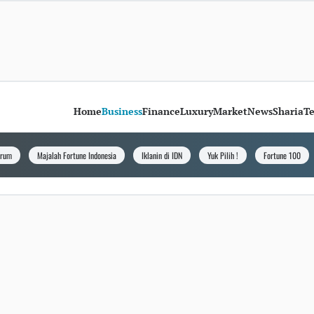
Home
Business
Finance
Luxury
Market
News
Sharia
T
orum
Majalah Fortune Indonesia
Iklanin di IDN
Yuk Pilih !
Fortune 100