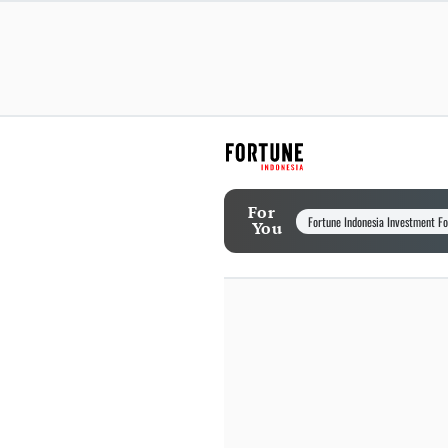
For
Fortune Indonesia Investment F
You