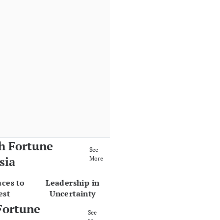
h Fortune
See
sia
More
aces to
Leadership in
est
Uncertainty
Fortune
See