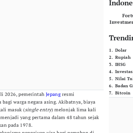
Indone
For
Investme
Trendi
1
.
Dolar
2
.
Rupiah
3
.
IHSG
4
.
Investas
5
.
Nilai T
6
.
Badan G
7
.
Bitcoin
uli 2026, pemerintah
Jepang
resmi
 bagi warga negara asing. Akibatnya, biaya
ali masuk (
single entry
) melonjak lima kali
ri menjadi yang pertama dalam 48 tahun sejak
apkan pada 1978.
mekanisme pengajuan visa bagi pemohon di