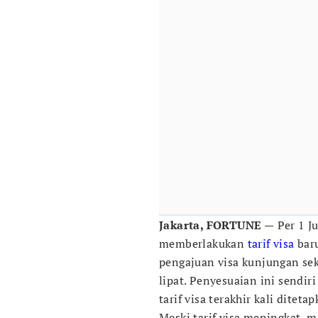
Jakarta, FORTUNE —
Per 1 J
memberlakukan
tarif
visa
baru
pengajuan visa kunjungan sek
lipat. Penyesuaian ini sendi
tarif visa terakhir kali ditet
Meski tarif visa meningkat, 