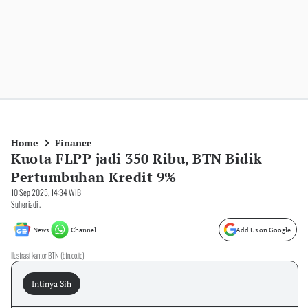
Home
Finance
Kuota FLPP jadi 350 Ribu, BTN Bidik
Pertumbuhan Kredit 9%
10 Sep 2025, 14:34 WIB
Suheriadi .
News
Channel
Add Us on Google
Ilustrasi kantor BTN (btn.co.id)
Intinya Sih