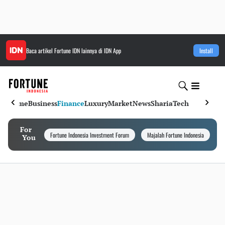
Baca artikel
Fortune IDN
lainnya di IDN App
Install
Home
Business
Finance
Luxury
Market
News
Sharia
Tech
For
Fortune Indonesia Investment Forum
Majalah Fortune Indonesia
I
You