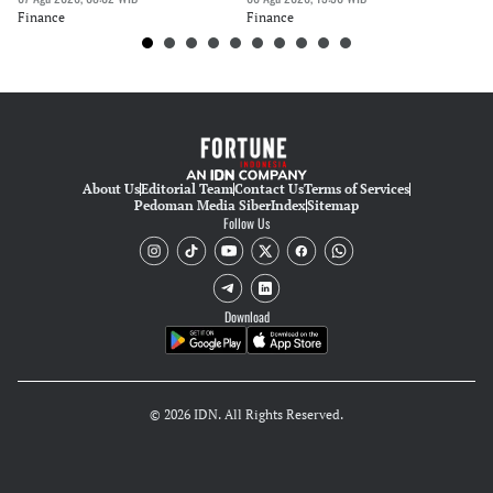
Finance
Finance
Fi
About Us
Editorial Team
Contact Us
Terms of Services
Pedoman Media Siber
Index
Sitemap
Follow Us
Download
© 2026 IDN. All Rights Reserved.