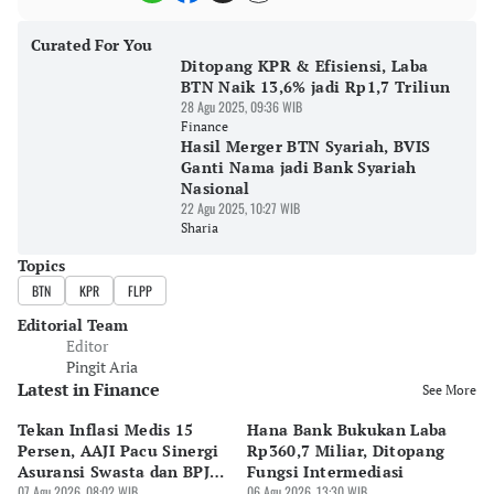
Curated For You
Ditopang KPR & Efisiensi, Laba
BTN Naik 13,6% jadi Rp1,7 Triliun
28 Agu 2025, 09:36 WIB
Finance
Hasil Merger BTN Syariah, BVIS
Ganti Nama jadi Bank Syariah
Nasional
22 Agu 2025, 10:27 WIB
Sharia
Topics
BTN
KPR
FLPP
Editorial Team
Editor
Pingit Aria
Latest in Finance
See More
Tekan Inflasi Medis 15
Hana Bank Bukukan Laba
BN
Persen, AAJI Pacu Sinergi
Rp360,7 Miliar, Ditopang
Rp
Asuransi Swasta dan BPJS
Fungsi Intermediasi
Ju
Kesehatan
07 Agu 2026, 08:02 WIB
06 Agu 2026, 13:30 WIB
06 