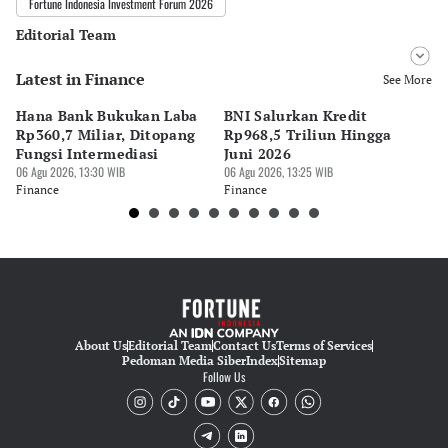
Fortune Indonesia Investment Forum 2026
Editorial Team
Latest in Finance
Editor
See More
Ana Widiawati
Hana Bank Bukukan Laba
BNI Salurkan Kredit
5 
Editor
Rp360,7 Miliar, Ditopang
Rp968,5 Triliun Hingga
u
Tubagus Imam Satrio
Fungsi Intermediasi
Juni 2026
06 
06 Agu 2026, 13:30 WIB
06 Agu 2026, 13:25 WIB
Fi
Finance
Finance
About Us
Editorial Team
Contact Us
Terms of Services
Pedoman Media Siber
Index
Sitemap
Follow Us