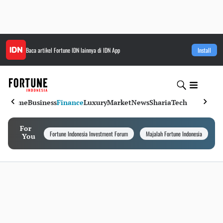
Baca artikel
Fortune IDN
lainnya di IDN App
Install
Home
Business
Finance
Luxury
Market
News
Sharia
Tech
For
Fortune Indonesia Investment Forum
Majalah Fortune Indonesia
I
You