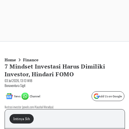
Home
Finance
7 Mindset Investasi Harus Dimiliki
Investor, Hindari FOMO
03 Jul 2026, 13:13 WIB
Bonaventura Sigit
News
Channel
Add Us on Google
Ilustrasi investor (pexels.com/Kaushal Moradiya)
Intinya Sih