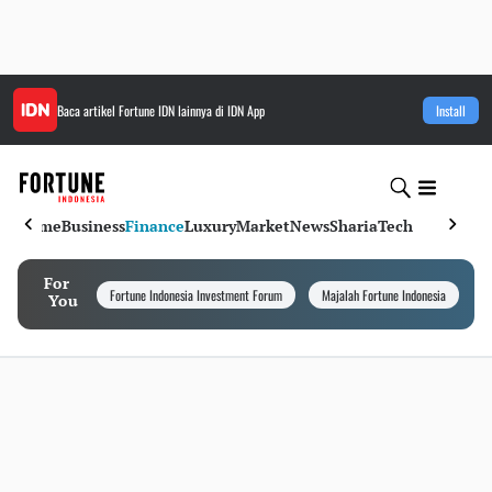
Baca artikel
Fortune IDN
lainnya di IDN App
Install
Home
Business
Finance
Luxury
Market
News
Sharia
Tech
For
Fortune Indonesia Investment Forum
Majalah Fortune Indonesia
I
You