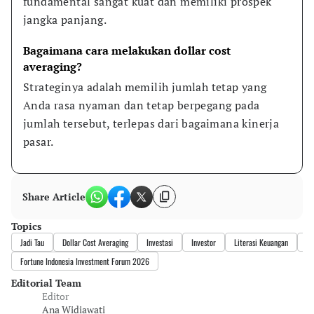
fundamental sangat kuat dan memiliki prospek 
jangka panjang.
Bagaimana cara melakukan dollar cost 
averaging?
Strateginya adalah memilih jumlah tetap yang 
Anda rasa nyaman dan tetap berpegang pada 
jumlah tersebut, terlepas dari bagaimana kinerja 
pasar.
Share Article
Topics
Jadi Tau
Dollar Cost Averaging
Investasi
Investor
Literasi Keuangan
FI
Fortune Indonesia Investment Forum 2026
Editorial Team
Editor
Ana Widiawati