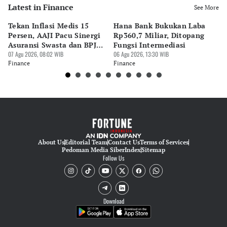
Latest in Finance
See More
Tekan Inflasi Medis 15
Hana Bank Bukukan Laba
BN
Persen, AAJI Pacu Sinergi
Rp360,7 Miliar, Ditopang
Rp
Asuransi Swasta dan BPJS
Fungsi Intermediasi
Ju
Kesehatan
07 Agu 2026, 08:02 WIB
06 Agu 2026, 13:30 WIB
06 
Finance
Finance
Fi
About Us
Editorial Team
Contact Us
Terms of Services
Pedoman Media Siber
Index
Sitemap
Follow Us
Download