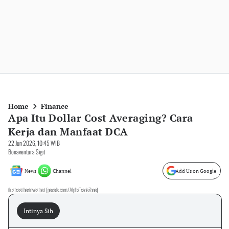
Home
Finance
Apa Itu Dollar Cost Averaging? Cara
Kerja dan Manfaat DCA
22 Jun 2026, 10:45 WIB
Bonaventura Sigit
News
Channel
Add Us on Google
ilustrasi berinvestasi (pexels.com/AlphaTradeZone)
Intinya Sih