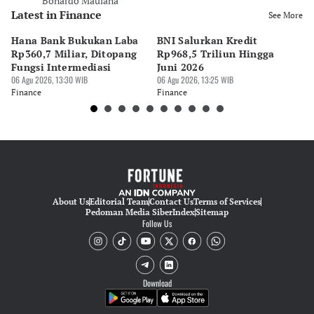
Bonardo Maulana
Latest in Finance
See More
Hana Bank Bukukan Laba
BNI Salurkan Kredit
5 
Rp360,7 Miliar, Ditopang
Rp968,5 Triliun Hingga
u
Fungsi Intermediasi
Juni 2026
06 
06 Agu 2026, 13:30 WIB
06 Agu 2026, 13:25 WIB
Fi
Finance
Finance
About Us
Editorial Team
Contact Us
Terms of Services
Pedoman Media Siber
Index
Sitemap
Follow Us
Download