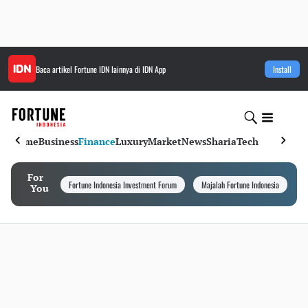
Baca artikel
Fortune IDN
lainnya di IDN App
Install
Home
Business
Finance
Luxury
Market
News
Sharia
Tech
For
Fortune Indonesia Investment Forum
Majalah Fortune Indonesia
I
You