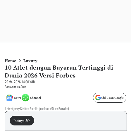
Home
Luxury
10 Atlet dengan Bayaran Tertinggi di
Dunia 2026 Versi Forbes
29 Mei 2026, 14:00 WIB
Bonaventura Sigit
News
Channel
Add Us on Google
ilustrasi jersey Cristiano Ronaldo (pexels.com/Omar Ramadan)
Intinya Sih