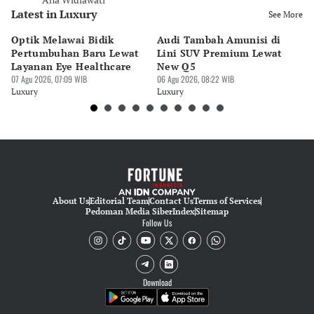
Latest in Luxury
See More
Optik Melawai Bidik
Audi Tambah Amunisi di
M
Pertumbuhan Baru Lewat
Lini SUV Premium Lewat
Pa
Layanan Eye Healthcare
New Q5
Pi
07 Agu 2026, 07:09 WIB
06 Agu 2026, 08:22 WIB
30 
Luxury
Luxury
Lu
About Us
Editorial Team
Contact Us
Terms of Services
Pedoman Media Siber
Index
Sitemap
Follow Us
Download