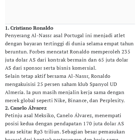
1. Cristiano Ronaldo
Penyerang Al-Nassr asal Portugal ini menjadi atlet
dengan bayaran tertinggi di dunia selama empat tahun
beruntun. Forbes mencatat Ronaldo memperoleh 235
juta dolar AS dari kontrak bermain dan 65 juta dolar
AS dari sponsor serta bisnis komersial.
Selain tetap aktif bersama Al-Nassr, Ronaldo
mengakuisisi 25 persen saham klub Spanyol UD
Almería. Ia pun masih menjalin kerja sama dengan
merek global seperti Nike, Binance, dan Perplexity.
2. Canelo Álvarez
Petinju asal Meksiko, Canelo Álvarez, menempati
posisi kedua dengan pendapatan 170 juta dolar AS
atau sekitar Rp3 triliun. Sebagian besar pemasukan
berasal dari kontrak pertarungan dan kerja sama