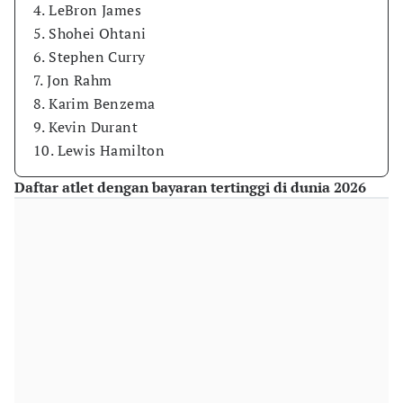
4. LeBron James
5. Shohei Ohtani
6. Stephen Curry
7. Jon Rahm
8. Karim Benzema
9. Kevin Durant
10. Lewis Hamilton
Daftar atlet dengan bayaran tertinggi di dunia 2026