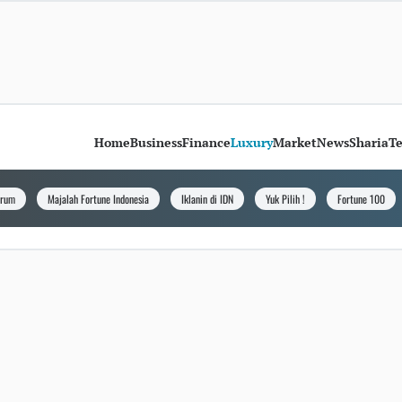
Home
Business
Finance
Luxury
Market
News
Sharia
T
orum
Majalah Fortune Indonesia
Iklanin di IDN
Yuk Pilih !
Fortune 100