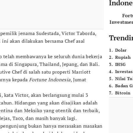
Indone
For
Investme
 pemilik jenama Sudestada, Victor Taborda,
Trendi
ini akan dilakukan bersama Chef asal
1
.
Dolar
rio telah membawanya ke seluruh dunia bekerja
2
.
Rupiah
ma di Singapura, Thailand, Jepang, dan Bali.
3
.
IHSG
tive Chef di salah satu properti Marriott
4
.
Investas
5
.
Nilai T
jarnya kepada
Fortune Indonesia
, Jumat
6
.
Badan G
7
.
Bitcoin
 kata Victor, akan berlangsung mulai 3
tahun. Hidangan yang akan disajikan adalah
tina dan Meksiko yang otentik dan terbaik,
lejas, Taco, dan masih banyak lagi.
 pengunjung bukan hanya merasakan masakan