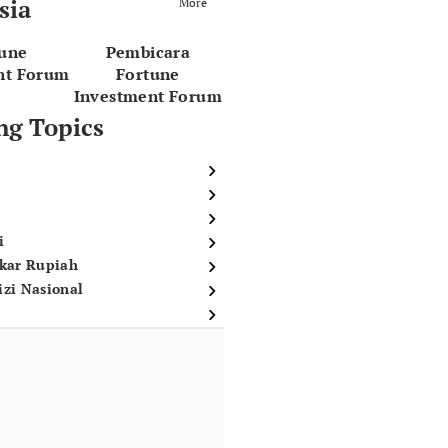
sia
More
tune
Pembicara
nt Forum
Fortune
Investment Forum
ng Topics
i
ukar Rupiah
izi Nasional