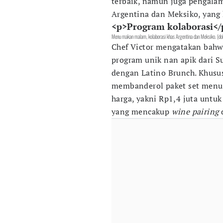
terbaik, namun juga pengalam
Argentina dan Meksiko, yang k
<p>Program kolaborasi</
Menu makan malam, kolaborasi khas Argentina dan Meksiko. (do
Chef Victor mengatakan bahwa
program unik nan apik dari S
dengan Latino Brunch. Khusu
membanderol paket set menu 
harga, yakni Rp1,4 juta untu
yang mencakup
wine pairing