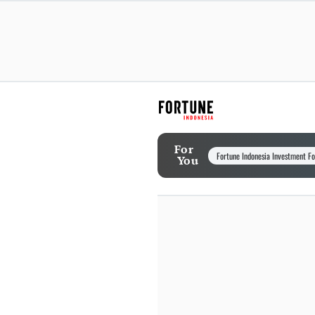
For
Fortune Indonesia Investment F
You