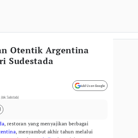
an Otentik Argentina
ri Sudestada
Add Us on Google
. (dok. Sudestada)
da
, restoran yang menyajikan berbagai
gentina
, menyambut akhir tahun melalui