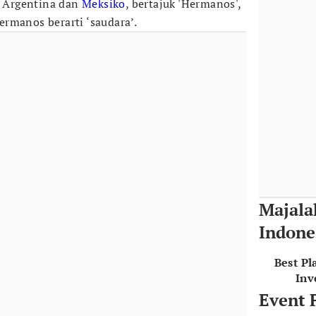
Argentina dan
Meksiko
, bertajuk 'Hermanos',
rmanos berarti ‘saudara’.
Majala
Indone
Best Pl
Inv
Event 