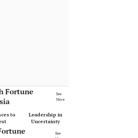
h Fortune
See
sia
More
aces to
Leadership in
est
Uncertainty
Fortune
See