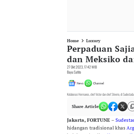
Home
Luxury
Perpaduan Saji
dan Meksiko da
27 Okt 2023, 17:42 WIB
Bayu Satito
News
Channel
Kolaborasi Hermanos, chef Victor dan chef Silverio, di Sudestada
Share Article
Jakarta, FORTUNE
–
Sudesta
hidangan tradisional khas
Ar