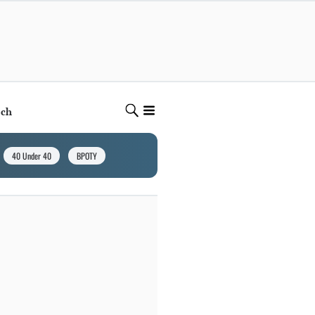
ech
40 Under 40
BPOTY