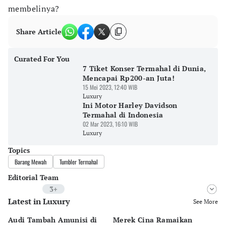
membelinya?
Share Article
Curated For You
7 Tiket Konser Termahal di Dunia,
Mencapai Rp200-an Juta!
15 Mei 2023, 12:40 WIB
Luxury
Ini Motor Harley Davidson
Termahal di Indonesia
02 Mar 2023, 16:10 WIB
Luxury
Topics
Barang Mewah
Tumbler Termahal
Editorial Team
3+
Latest in Luxury
Editor
See More
Surti Risanti
Audi Tambah Amunisi di
Merek Cina Ramaikan
Mo