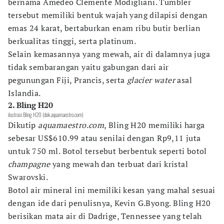
bernama Amedeo Clemente Modigliani. Tumbler
tersebut memiliki bentuk wajah yang dilapisi dengan
emas 24 karat, bertaburkan enam ribu butir berlian
berkualitas tinggi, serta platinum.
Selain kemasannya yang mewah, air di dalamnya juga
tidak sembarangan yaitu gabungan dari air
pegunungan Fiji, Prancis, serta
glacier water
asal
Islandia.
2. Bling H20
ilustrasi Bling H20 (dok.aquamaestro.com)
Dikutip
aquamaestro.com
, Bling H20 memiliki harga
sebesar US$610.99 atau senilai dengan Rp9,11 juta
untuk 750 ml. Botol tersebut berbentuk seperti botol
champagne
yang mewah dan terbuat dari kristal
Swarovski.
Botol air mineral ini memiliki kesan yang mahal sesuai
dengan ide dari penulisnya, Kevin G.Byong. Bling H20
berisikan mata air di Dadrige, Tennessee yang telah