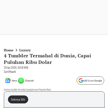
Home
Luxury
4 Tumbler Termahal di Dunia, Capai
Puluhan Ribu Dolar
29 Jan 2026, 10:58 WIB
Surti Risanti
News
Channel
Add Us on Google
ilustrasi tumbler termahal (unsplash.com/Houston Max)
Intinya Sih