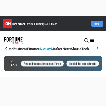
Baca artikel
Fortune IDN
lainnya di IDN App
Install
Home
Business
Finance
Luxury
Market
News
Sharia
Tech
For
Fortune Indonesia Investment Forum
Majalah Fortune Indonesia
I
You