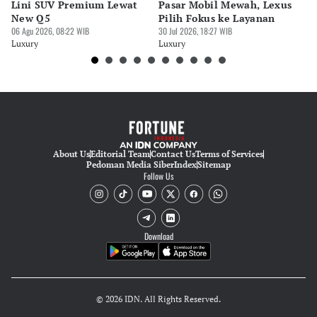
Editor
Lini SUV Premium Lewat
Pasar Mobil Mewah, Lexus
B
Nadia Agatha Pramesthi
New Q5
Pilih Fokus ke Layanan
GI
06 Agu 2026, 08:22 WIB
30 Jul 2026, 18:27 WIB
M
30 
Editor
Luxury
Luxury
Lu
Tubagus Imam Satrio
About Us
Editorial Team
Contact Us
Terms of Services
Pedoman Media Siber
Index
Sitemap
Follow Us
Download
© 2026 IDN. All Rights Reserved.