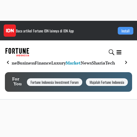
Baca artikel
Fortune IDN
lainnya di IDN App
Install
Home
Business
Finance
Luxury
Market
News
Sharia
Tech
For
Fortune Indonesia Investment Forum
Majalah Fortune Indonesia
I
You