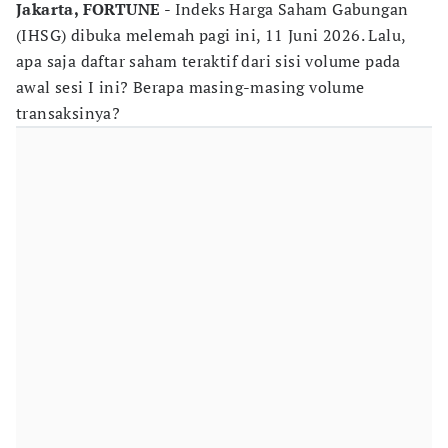
Jakarta, FORTUNE
- Indeks Harga Saham Gabungan
(IHSG) dibuka melemah pagi ini, 11 Juni 2026. Lalu,
apa saja daftar saham teraktif dari sisi volume pada
awal sesi I ini? Berapa masing-masing volume
transaksinya?