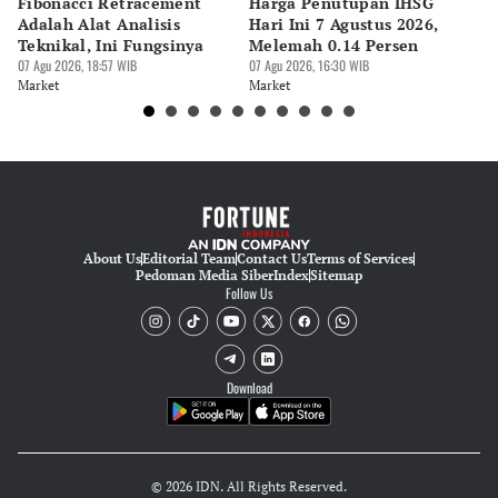
Fibonacci Retracement
Harga Penutupan IHSG
Da
Adalah Alat Analisis
Hari Ini 7 Agustus 2026,
B
Teknikal, Ini Fungsinya
Melemah 0.14 Persen
Pe
07 Agu 2026, 18:57 WIB
07 Agu 2026, 16:30 WIB
M
07 
Market
Market
Ma
About Us
Editorial Team
Contact Us
Terms of Services
Pedoman Media Siber
Index
Sitemap
Follow Us
Download
© 2026 IDN. All Rights Reserved.