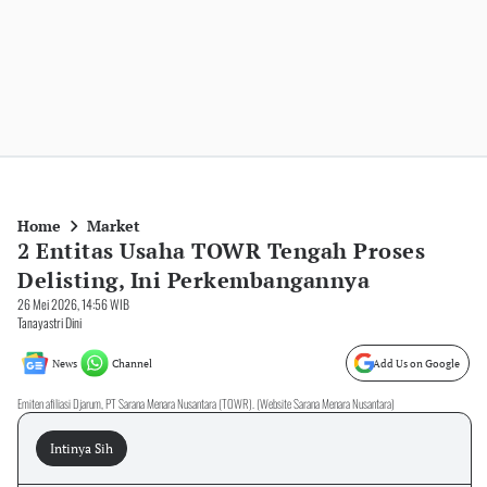
Home
Market
2 Entitas Usaha TOWR Tengah Proses
Delisting, Ini Perkembangannya
26 Mei 2026, 14:56 WIB
Tanayastri Dini
News
Channel
Add Us on Google
Emiten afiliasi Djarum, PT Sarana Menara Nusantara (TOWR). (Website Sarana Menara Nusantara)
Intinya Sih