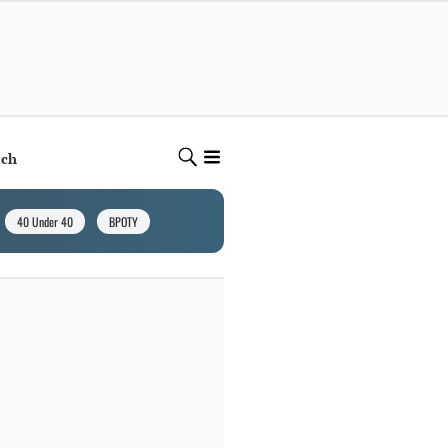
ech
40 Under 40
BPOTY