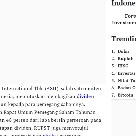
Indone
For
Investme
Trendi
1
.
Dolar
2
.
Rupiah
3
.
IHSG
4
.
Investas
5
.
Nilai T
6
.
Badan G
 International Tbk. (
ASII
), salah satu emiten
7
.
Bitcoin
ndonesia, memutuskan membagikan
dividen
iliun kepada para pemegang sahamnya.
lam Rapat Umum Pemegang Saham Tahunan
an 48 persen dari laba bersih perseroan pada
etapan dividen, RUPST juga menyetujui
wan komisaris dan
direksi
perseroan.