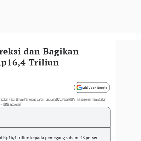
reksi dan Bagikan
p16,4 Triliun
Add Us on Google
5) mengadakan Rapat Umum Pemegang Saham Tahunan 2025. Pada RUPST ini perseroan memutuskan
FORTUNE Indonesia)
i Rp16,4 triliun kepada pemegang saham, 48 persen