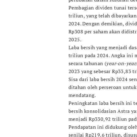
Pembagian dividen tunai ters
triliun, yang telah dibayark
2024. Dengan demikian, divide
Rp308 per saham akan didist
2025.
Laba bersih yang menjadi da
triliun pada 2024. Angka ini
secara tahunan (
year-on-year
2023 yang sebesar Rp33,83 tri
Sisa dari laba bersih 2024 sen
ditahan oleh perseroan unt
mendatang.
Peningkatan laba bersih ini 
bersih konsolidasian Astra y
menjadi Rp330,92 triliun pad
Pendapatan ini didukung oleh
senilai Rp219,6 triliun, disu