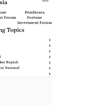
sia
More
tune
Pembicara
nt Forum
Fortune
Investment Forum
ng Topics
i
ukar Rupiah
izi Nasional