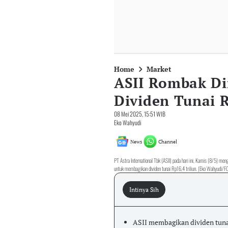
Home
Market
ASII Rombak Di
Dividen Tunai R
08 Mei 2025, 15:51 WIB
Eko Wahyudi
News
Channel
PT Astra International Tbk (ASII) pada hari ini, Kamis (8/
untuk membagikan dividen tunai Rp16,4 triliun. (Eko Wahyudi/
Intinya Sih
ASII membagikan dividen tuna