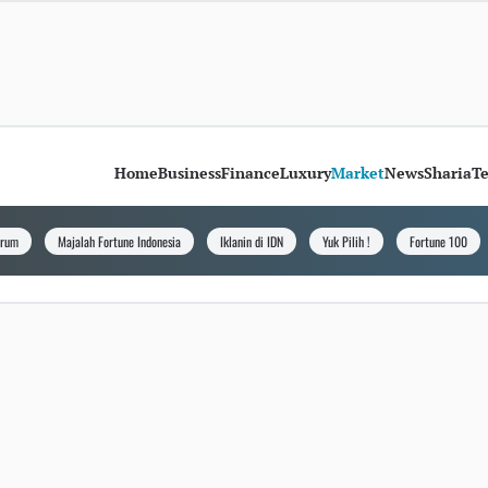
Home
Business
Finance
Luxury
Market
News
Sharia
T
orum
Majalah Fortune Indonesia
Iklanin di IDN
Yuk Pilih !
Fortune 100