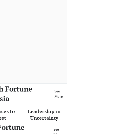
h Fortune
See
sia
More
aces to
Leadership in
est
Uncertainty
Fortune
See