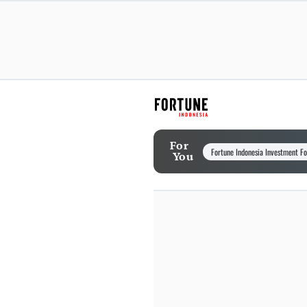
For
Fortune Indonesia Investment F
You