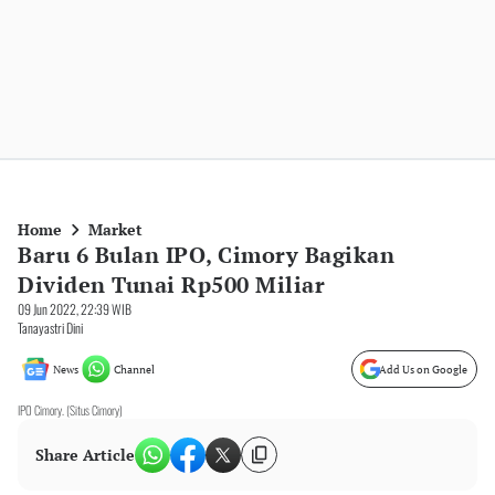
Home
Market
Baru 6 Bulan IPO, Cimory Bagikan
Dividen Tunai Rp500 Miliar
09 Jun 2022, 22:39 WIB
Tanayastri Dini
News
Channel
Add Us on Google
IPO Cimory. (Situs Cimory)
Share Article