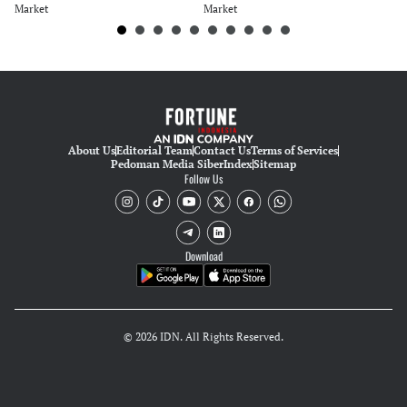
Market
Market
Ma
About Us
Editorial Team
Contact Us
Terms of Services
Pedoman Media Siber
Index
Sitemap
Follow Us
Download
© 2026 IDN. All Rights Reserved.