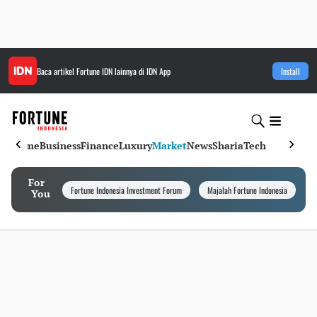
Baca artikel
Fortune IDN
lainnya di IDN App
Install
Home
Business
Finance
Luxury
Market
News
Sharia
Tech
For
Fortune Indonesia Investment Forum
Majalah Fortune Indonesia
I
You