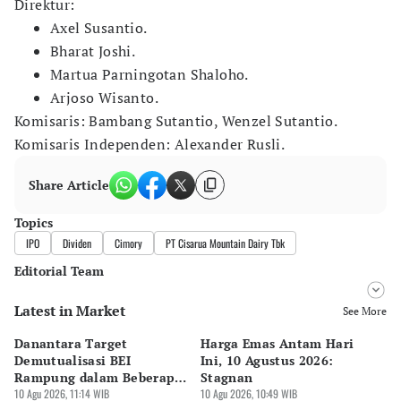
Direktur:
Axel Susantio.
Bharat Joshi.
Martua Parningotan Shaloho.
Arjoso Wisanto.
Komisaris: Bambang Sutantio, Wenzel Sutantio.
Komisaris Independen: Alexander Rusli.
Share Article
Topics
IPO
Dividen
Cimory
PT Cisarua Mountain Dairy Tbk
Editorial Team
Latest in Market
Editor
See More
Ekarina .
Danantara Target
Harga Emas Antam Hari
10
Editor
Demutualisasi BEI
Ini, 10 Agustus 2026:
10
Tanayastri Dini
Rampung dalam Beberapa
Stagnan
Te
Bulan
10 Agu 2026, 11:14 WIB
10 Agu 2026, 10:49 WIB
10 