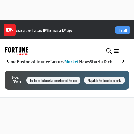
Baca artikel
Fortune IDN
lainnya di IDN App
Install
Home
Business
Finance
Luxury
Market
News
Sharia
Tech
For
Fortune Indonesia Investment Forum
Majalah Fortune Indonesia
I
You