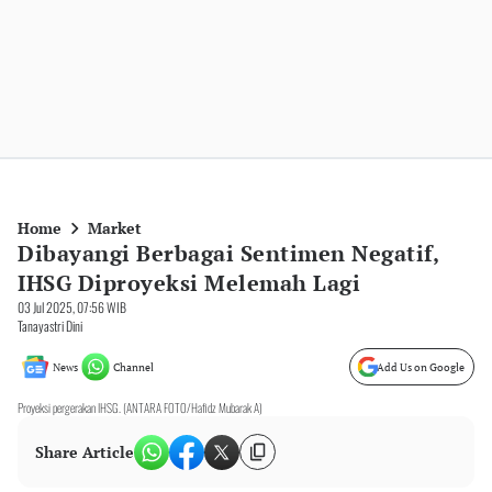
Home
Market
Dibayangi Berbagai Sentimen Negatif,
IHSG Diproyeksi Melemah Lagi
03 Jul 2025, 07:56 WIB
Tanayastri Dini
News
Channel
Add Us on Google
Proyeksi pergerakan IHSG. (ANTARA FOTO/Hafidz Mubarak A)
Share Article