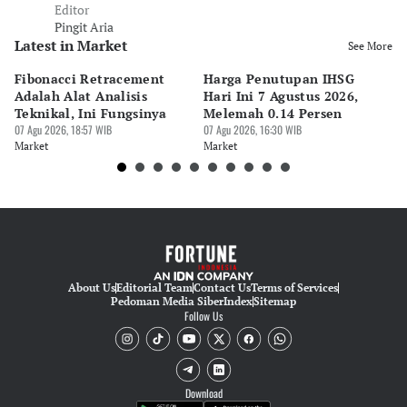
Editor
Pingit Aria
Latest in Market
See More
Fibonacci Retracement
Harga Penutupan IHSG
Da
Adalah Alat Analisis
Hari Ini 7 Agustus 2026,
B
Teknikal, Ini Fungsinya
Melemah 0.14 Persen
Pe
07 Agu 2026, 18:57 WIB
07 Agu 2026, 16:30 WIB
M
07 
Market
Market
Ma
About Us
Editorial Team
Contact Us
Terms of Services
Pedoman Media Siber
Index
Sitemap
Follow Us
Download