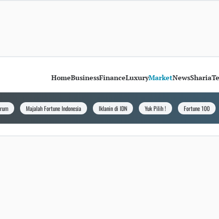
Home
Business
Finance
Luxury
Market
News
Sharia
T
orum
Majalah Fortune Indonesia
Iklanin di IDN
Yuk Pilih !
Fortune 100