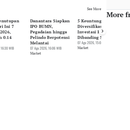
See More
More f
enutupan
Danantara Siapkan
5 Keuntungan
H
i Ini 7
IPO BUMN,
Diversifikasi
Pe
2026,
Pegadaian hingga
Investasi Pakai ETF
Ag
 0.14
Pelindo Berpotensi
Dibanding Saham
Em
Melantai
07 Agu 2026, 15:08 WIB
E
 16:30 WIB
07 Agu 2026, 16:06 WIB
Market
07 
Market
Ma