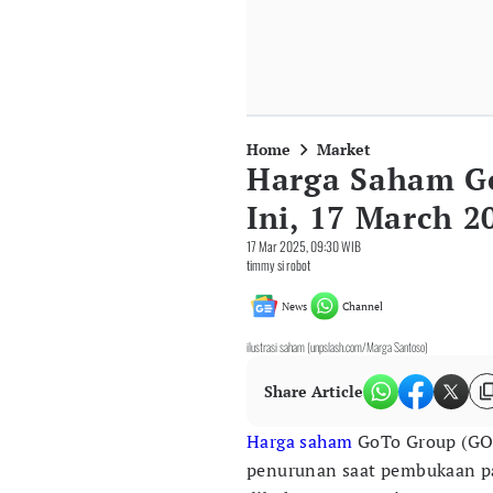
Home
Market
Harga Saham G
Ini, 17 March 2
17 Mar 2025, 09:30 WIB
timmy si robot
News
Channel
ilustrasi saham (unpslash.com/Marga Santoso)
Share Article
Harga saham
GoTo Group (GOT
penurunan saat pembukaan pa