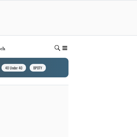
ech
40 Under 40
BPOTY