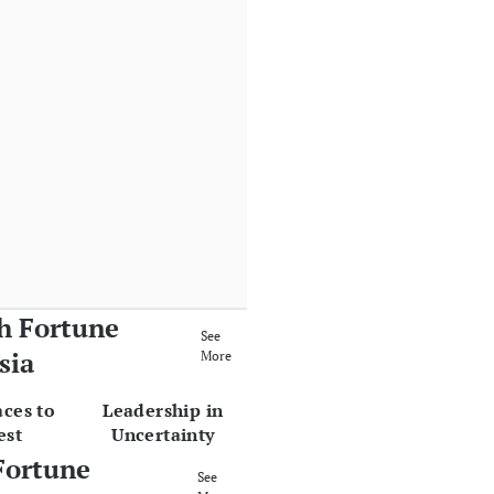
h Fortune
See
sia
More
aces to
Leadership in
est
Uncertainty
Fortune
See