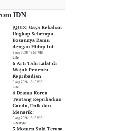
rom IDN
arga Emas
Bagaimana Cara
7 Skill Investasi y
rhiasan Hari Ini, 7
Membedakan Saham
Paling Dibutuhkan
[QUIZ] Gaya Rebahan
ustus 2026 di Raja
Murah dan Saham
untuk Menghadapi
Ungkap Seberapa
as hingga Laku
Berkualitas?
Pasar 2026
Bosannya Kamu
mas
07 Agu 2026, 13:28 WIB
07 Agu 2026, 11:27 WIB
dengan Hidup Ini
Agu 2026, 14:14 WIB
Market
Market
9 Aug 2026, 18:56 WIB
rket
Life
6 Arti Tahi Lalat di
Wajah Penentu
Kepribadian
9 Aug 2026, 18:10 WIB
Life
6 Drama Korea
Tentang Kepribadian
Ganda, Unik dan
Menarik!
9 Aug 2026, 18:15 WIB
Lifestyle
3 Momen Suki Terasa