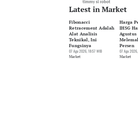
timmy si robot
Latest in Market
Fibonacci
Harga P
Retracement Adalah
IHSG Har
Alat Analisis
Agustus 
Teknikal, Ini
Melemah
Fungsinya
Persen
07 Agu 2026, 18:57 WIB
07 Agu 2026,
Market
Market