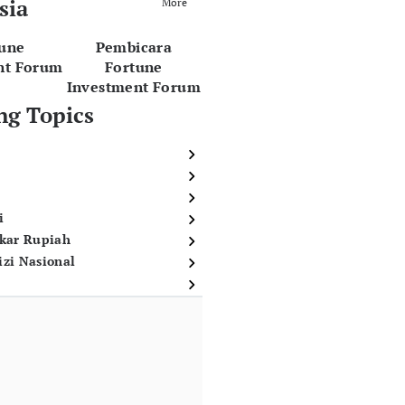
sia
More
tune
Pembicara
nt Forum
Fortune
Investment Forum
ng Topics
i
ukar Rupiah
izi Nasional