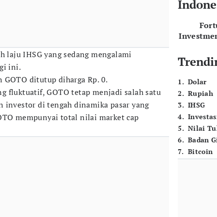
Indone
For
Investme
ah laju IHSG yang sedang mengalami
Trendi
i ini.
 GOTO ditutup diharga Rp. 0.
1
.
Dolar
 fluktuatif, GOTO tetap menjadi salah satu
2
.
Rupiah
 investor di tengah dinamika pasar yang
3
.
IHSG
OTO mempunyai total nilai market cap
4
.
Investas
5
.
Nilai T
6
.
Badan G
7
.
Bitcoin