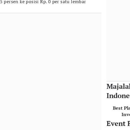
5 persen ke posisi Rp. 0 per satu lembar
Majala
Indone
Best Pl
Inv
Event 