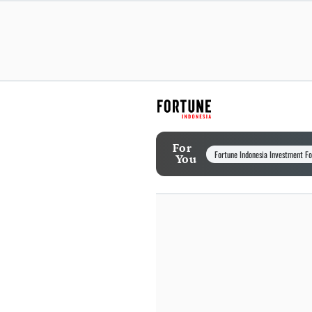
For
Fortune Indonesia Investment F
You