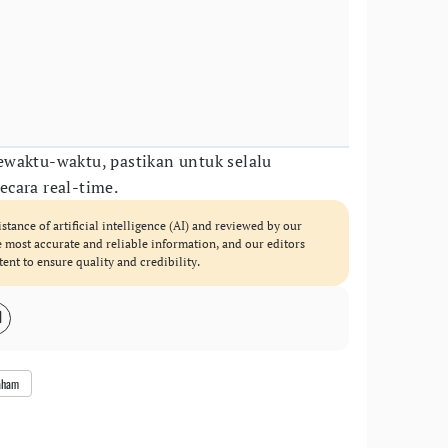
waktu-waktu, pastikan untuk selalu
cara real-time.
istance of artificial intelligence (AI) and reviewed by our
he most accurate and reliable information, and our editors
tent to ensure quality and credibility.
Saham