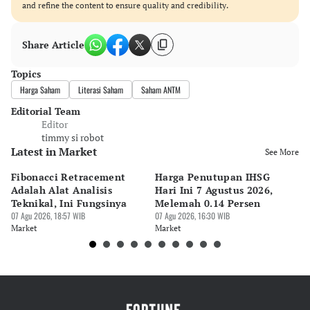
and refine the content to ensure quality and credibility.
Share Article
Topics
Harga Saham
Literasi Saham
Saham ANTM
Editorial Team
Editor
timmy si robot
Latest in Market
See More
Fibonacci Retracement
Harga Penutupan IHSG
Da
Adalah Alat Analisis
Hari Ini 7 Agustus 2026,
B
Teknikal, Ini Fungsinya
Melemah 0.14 Persen
Pe
07 Agu 2026, 18:57 WIB
07 Agu 2026, 16:30 WIB
M
07 
Market
Market
Ma