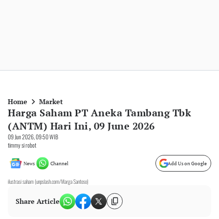
Home
Market
Harga Saham PT Aneka Tambang Tbk
(ANTM) Hari Ini, 09 June 2026
09 Jun 2026, 09:50 WIB
timmy si robot
News
Channel
Add Us on Google
ilustrasi saham (unpslash.com/Marga Santoso)
Share Article