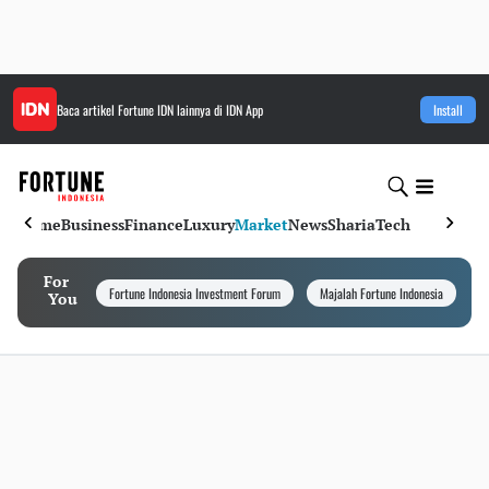
Baca artikel
Fortune IDN
lainnya di IDN App
Install
Home
Business
Finance
Luxury
Market
News
Sharia
Tech
For
Fortune Indonesia Investment Forum
Majalah Fortune Indonesia
I
You