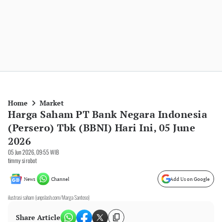
Home
Market
Harga Saham PT Bank Negara Indonesia
(Persero) Tbk (BBNI) Hari Ini, 05 June
2026
05 Jun 2026, 09:55 WIB
timmy si robot
News
Channel
Add Us on Google
ilustrasi saham (unpslash.com/Marga Santoso)
Share Article