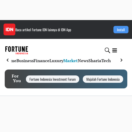
Baca artikel
Fortune IDN
lainnya di IDN App
Install
Home
Business
Finance
Luxury
Market
News
Sharia
Tech
For
Fortune Indonesia Investment Forum
Majalah Fortune Indonesia
I
You