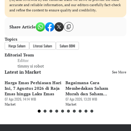
accurate and reliable information, and our editors carefully fact-check
and refine the content to ensure quality and credibility.
Share Article
Topics
Harga Saham
Literasi Saham
Saham BBNI
Editorial Team
Editor
timmy si robot
Latest in Market
See More
Harga Emas Perhiasan Hari
Bagaimana Cara
7 
Ini, 7 Agustus 2026 di Raja
Membedakan Saham
Pa
Emas hingga Laku Emas
Murah dan Saham
M
07 Agu 2026, 14:14 WIB
Berkualitas?
07 Agu 2026, 13:28 WIB
07 
Market
Market
Ma