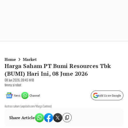
Home
Market
Harga Saham PT Bumi Resources Tbk
(BUMI) Hari Ini, 08 June 2026
08 Jun 2026, 09:45 WIB
timmy si robot
News
Channel
Add Us on Google
ilustrasi saham (unpslash.com/Marga Santoso)
Share Article