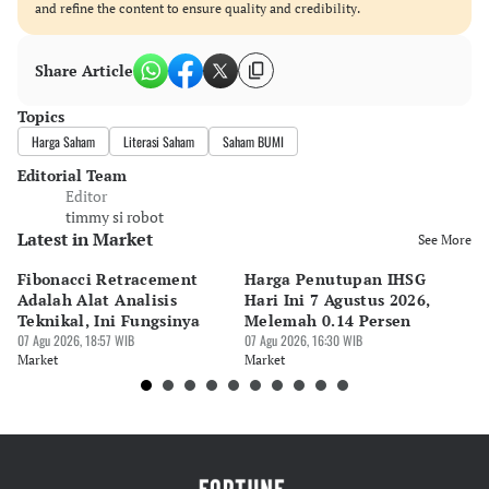
and refine the content to ensure quality and credibility.
Share Article
Topics
Harga Saham
Literasi Saham
Saham BUMI
Editorial Team
Editor
timmy si robot
Latest in Market
See More
Fibonacci Retracement
Harga Penutupan IHSG
Da
Adalah Alat Analisis
Hari Ini 7 Agustus 2026,
B
Teknikal, Ini Fungsinya
Melemah 0.14 Persen
Pe
07 Agu 2026, 18:57 WIB
07 Agu 2026, 16:30 WIB
M
07 
Market
Market
Ma