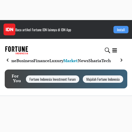
Baca artikel
Fortune IDN
lainnya di IDN App
Install
Home
Business
Finance
Luxury
Market
News
Sharia
Tech
For
Fortune Indonesia Investment Forum
Majalah Fortune Indonesia
I
You