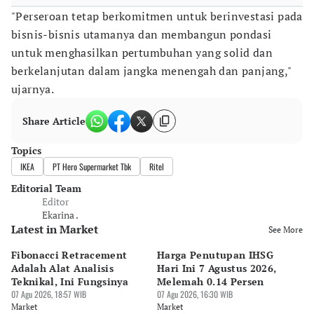
"Perseroan tetap berkomitmen untuk berinvestasi pada
bisnis-bisnis utamanya dan membangun pondasi
untuk menghasilkan pertumbuhan yang solid dan
berkelanjutan dalam jangka menengah dan panjang,"
ujarnya.
Share Article
Topics
IKEA
PT Hero Supermarket Tbk
Ritel
Editorial Team
Editor
Ekarina .
Latest in Market
See More
Fibonacci Retracement
Harga Penutupan IHSG
Da
Adalah Alat Analisis
Hari Ini 7 Agustus 2026,
B
Teknikal, Ini Fungsinya
Melemah 0.14 Persen
Pe
07 Agu 2026, 18:57 WIB
07 Agu 2026, 16:30 WIB
M
07 
Market
Market
Ma