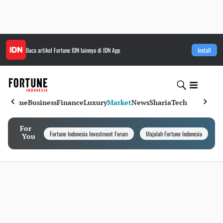
Baca artikel
Fortune IDN
lainnya di IDN App
Install
Home
Business
Finance
Luxury
Market
News
Sharia
Tech
For
Fortune Indonesia Investment Forum
Majalah Fortune Indonesia
I
You