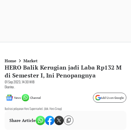
Home
Market
HERO Balik Kerugian jadi Laba Rp132 M
di Semester I, Ini Penopangnya
01 Sep 2023, 14:30 WIB
Ekarina .
News
Channel
Add Us on Google
Ilustrasi pelayanan Hero Supermarket. (dok. Hero Group)
Share Article