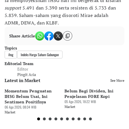
Ia memproyeksikan IHSG hari ini bergeerak di kisaran
support
5.491 dan 5.390 serta resisten di 5.733 dan
5.839. Saham-saham yang disoroti Mirae adalah
ADMR, DEWA, dan KLBF.
Share Article
Topics
ihsg
Indeks Harga Saham Gabungan
Editorial Team
Editor
Pingit Aria
Latest in Market
See More
Momentum Penguatan
Belum Bagi Dividen, Ini
H
IHSG Belum Usai, Ini
Penjelasan FORE Kopi
Ha
Sentimen Positifnya
05 Agu 2026, 18:22 WIB
M
06 Agu 2026, 08:34 WIB
Market
05 
Market
Ma