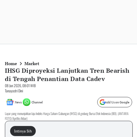
Home
Market
IHSG Diproyeksi Lanjutkan Tren Bearish
di Tengah Penantian Data Cadev
08 Jun 2026, 08:01 WIB
Tanayastri Dini
News
Channel
Add Us on Google
Layar yang menunjukkan laju Indeks Harga Saham Gabungan (IHSG) di gedung Bursa Efek Indonesia (BEI). (ANTARA
FOTO/Aprillio Akbar)
Intinya Sih