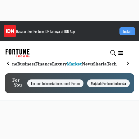
Baca artikel
Fortune IDN
lainnya di IDN App
Install
Home
Business
Finance
Luxury
Market
News
Sharia
Tech
For
Fortune Indonesia Investment Forum
Majalah Fortune Indonesia
I
You