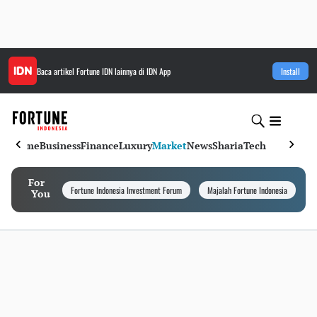
Baca artikel
Fortune IDN
lainnya di IDN App
Install
Home
Business
Finance
Luxury
Market
News
Sharia
Tech
For
Fortune Indonesia Investment Forum
Majalah Fortune Indonesia
I
You