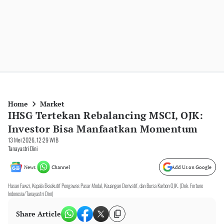
Home
Market
IHSG Tertekan Rebalancing MSCI, OJK:
Investor Bisa Manfaatkan Momentum
13 Mei 2026, 12:29 WIB
Tanayastri Dini
News
Channel
Add Us on Google
Hasan Fawzi, Kepala Eksekutif Pengawas Pasar Modal, Keuangan Derivatif, dan Bursa Karbon OJK. (Dok. Fortune
Indonesia/Tanayastri Dini)
Share Article