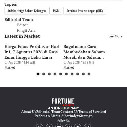
Topics
Indeks Harga Saham Gabungan
MSCI
Otoritas Jasa Keuangan (OJK)
Editorial Team
Editor
Pingit Aria
Latest in Market
See More
Harga Emas Perhiasan Hari
Bagaimana Cara
7 
Ini, 7 Agustus 2026 di Raja
Membedakan Saham
Pa
Emas hingga Laku Emas
Murah dan Saham
M
07 Agu 2026, 14:14 WIB
Berkualitas?
07 Agu 2026, 13:28 WIB
07 
Market
Market
Ma
About Us
Editorial Team
Contact Us
Terms of Services
Pedoman Media Siber
Index
Sitemap
Follow Us