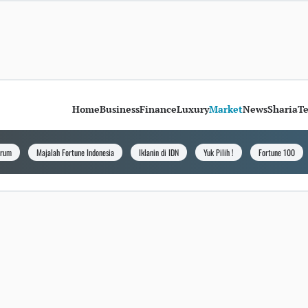
Home
Business
Finance
Luxury
Market
News
Sharia
T
orum
Majalah Fortune Indonesia
Iklanin di IDN
Yuk Pilih !
Fortune 100