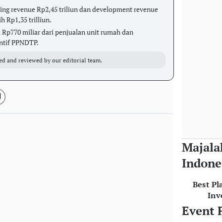
ring revenue Rp2,45 triliun dan development revenue
h Rp1,35 trilliun.
p770 miliar dari penjualan unit rumah dan
ntif PPNDTP.
ed and reviewed by our editorial team.
Majala
Indone
Best Pl
Inv
Event 