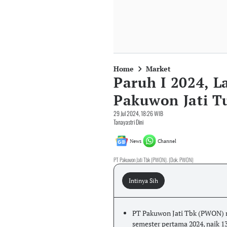
Home
Market
Paruh I 2024, 
Pakuwon Jati T
29 Jul 2024, 18:26 WIB
Tanayastri Dini
News
Channel
PT Pakuwon Jati Tbk (PWON). (Dok. PWON)
Intinya Sih
PT Pakuwon Jati Tbk (PWON) m
semester pertama 2024, naik 1