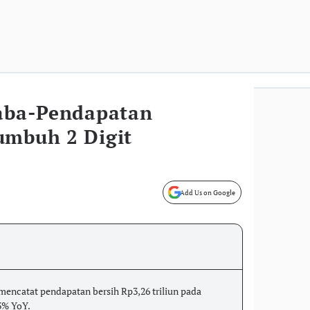
Laba-Pendapatan
umbuh 2 Digit
Add Us on Google
encatat pendapatan bersih Rp3,26 triliun pada
3% YoY.