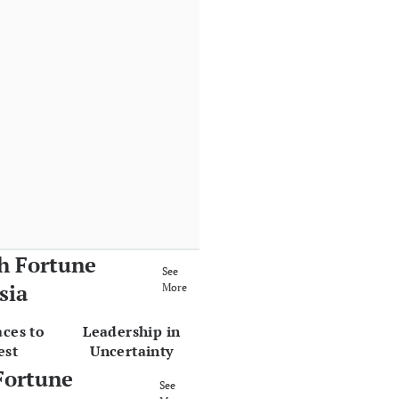
h Fortune
See
sia
More
aces to
Leadership in
est
Uncertainty
Fortune
See