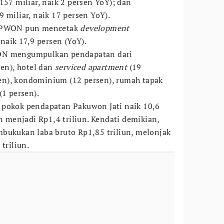
57 miliar, naik 2 persen YoY); dan
 miliar, naik 17 persen YoY).
, PWON pun mencetak
development
 naik 17,9 persen (YoY).
ON mengumpulkan pendapatan dari
en), hotel dan
serviced apartment
(19
en), kondominium (12 persen), rumah tapak
(1 persen).
 pokok pendapatan Pakuwon Jati naik 10,6
un menjadi Rp1,4 triliun. Kendati demikian,
bukukan laba bruto Rp1,85 triliun, melonjak
triliun.