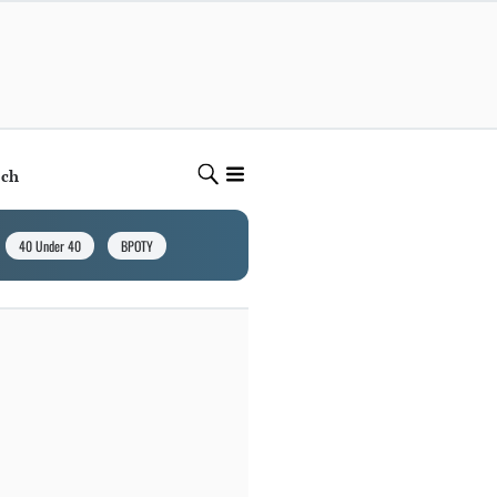
ech
40 Under 40
BPOTY