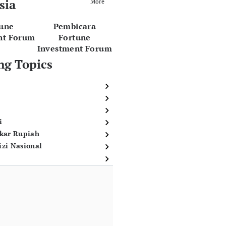
sia
More
tune
Pembicara
nt Forum
Fortune
Investment Forum
ng Topics
i
ukar Rupiah
izi Nasional