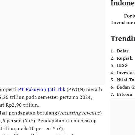
Indone
For
Investme
Trendi
1
.
Dolar
2
.
Rupiah
3
.
IHSG
4
.
Investas
5
.
Nilai T
6
.
Badan G
properti
PT Pakuwon Jati Tbk
(PWON) meraih
7
.
Bitcoin
3,26 triliun pada semester pertama 2024,
i Rp2,90 triliun.
 dari pendapatan berulang (
recurring revenue
)
12,6 persen (YoY). Pendapatan itu mencakup
triliun, naik 10 persen YoY);