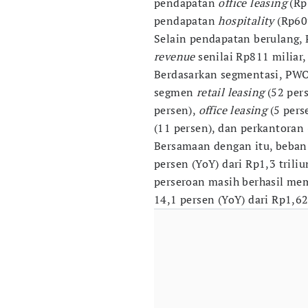
pendapatan
office leasing
(Rp1
pendapatan
hospitality
(Rp609
Selain pendapatan berulang
revenue
senilai Rp811 miliar,
Berdasarkan segmentasi, PW
segmen
retail leasing
(52 pers
persen),
office leasing
(5 pers
(11 persen), dan perkantoran 
Bersamaan dengan itu, beban
persen (YoY) dari Rp1,3 trili
perseroan masih berhasil mem
14,1 persen (YoY) dari Rp1,62 