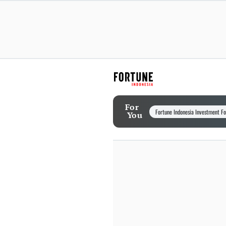
For
Fortune Indonesia Investment F
You