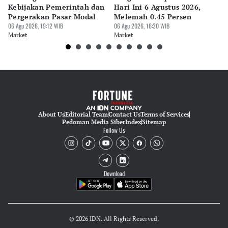
Kebijakan Pemerintah dan
Hari Ini 6 Agustus 2026,
Me
Pergerakan Pasar Modal
Melemah 0.45 Persen
Ya
06 Agu 2026, 19:12 WIB
06 Agu 2026, 16:30 WIB
T
06 
Market
Market
Ma
About Us
Editorial Team
Contact Us
Terms of Services
Pedoman Media Siber
Index
Sitemap
Follow Us
Download
© 2026 IDN. All Rights Reserved.