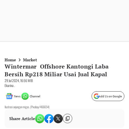
Home
Market
Wintermar Offshore Kantongi Laba
Bersih Rp218 Miliar Usai Jual Kapal
29 Jul 2024, 16:56 WIB
Ekarina .
News
Channel
Add Us on Google
Ilustrasi anjungan migas. (Pixabay/466654)
Share Article