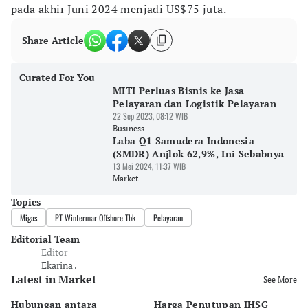
pada akhir Juni 2024 menjadi US$75 juta.
Share Article
Curated For You
MITI Perluas Bisnis ke Jasa
Pelayaran dan Logistik Pelayaran
22 Sep 2023, 08:12 WIB
Business
Laba Q1 Samudera Indonesia
(SMDR) Anjlok 62,9%, Ini Sebabnya
13 Mei 2024, 11:37 WIB
Market
Topics
Migas
PT Wintermar Offshore Tbk
Pelayaran
Editorial Team
Editor
Ekarina .
Latest in Market
See More
Hubungan antara
Harga Penutupan IHSG
RU