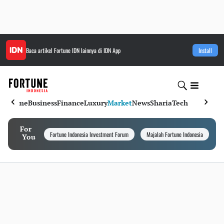
Baca artikel
Fortune IDN
lainnya di IDN App
Install
Home
Business
Finance
Luxury
Market
News
Sharia
Tech
For
Fortune Indonesia Investment Forum
Majalah Fortune Indonesia
I
You