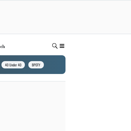
ech
40 Under 40
BPOTY