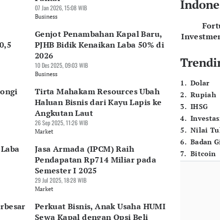
Indone
07 Jan 2026, 15:08 WIB
Business
For
Genjot Penambahan Kapal Baru,
Investme
0,5
PJHB Bidik Kenaikan Laba 50% di
2026
Trendi
10 Des 2025, 09:03 WIB
Business
1
.
Dolar
tongi
Tirta Mahakam Resources Ubah
2
.
Rupiah
Haluan Bisnis dari Kayu Lapis ke
3
.
IHSG
Angkutan Laut
4
.
Investas
26 Sep 2025, 11:26 WIB
5
.
Nilai T
Market
6
.
Badan G
 Laba
Jasa Armada (IPCM) Raih
7
.
Bitcoin
Pendapatan Rp714 Miliar pada
Semester I 2025
29 Jul 2025, 18:28 WIB
Market
erbesar
Perkuat Bisnis, Anak Usaha HUMI
Sewa Kapal dengan Opsi Beli