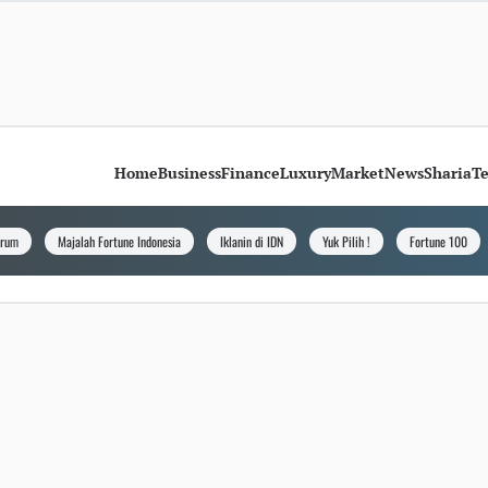
Home
Business
Finance
Luxury
Market
News
Sharia
T
orum
Majalah Fortune Indonesia
Iklanin di IDN
Yuk Pilih !
Fortune 100