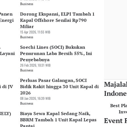
Business
Panen
Dorong Ekspansi, ELPI Tambah 1
Energi
Kapal Offshore Senilai Rp790
Miliar
15 Apr 2026, 11:55 WIB
Business
L
Soechi Lines (SOCI) Bukukan
Layani
Penurunan Laba Bersih 55%, Ini
Penyebabnya
26 Feb 2026, 10:31 WIB
Business
Perluas Pasar Galangan, SOCI
Majala
 di JV
Bidik Rakit hingga 30 Unit Kapal di
Indone
2026
08 Jan 2026, 16:39 WIB
Business
Best Pl
Inv
NELY)
Biaya Sewa Kapal Sedang Naik,
Event 
BBRM Tambah 1 Unit Kapal Lepas
Pantai