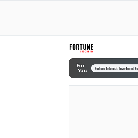
For
Fortune Indonesia Investment F
You