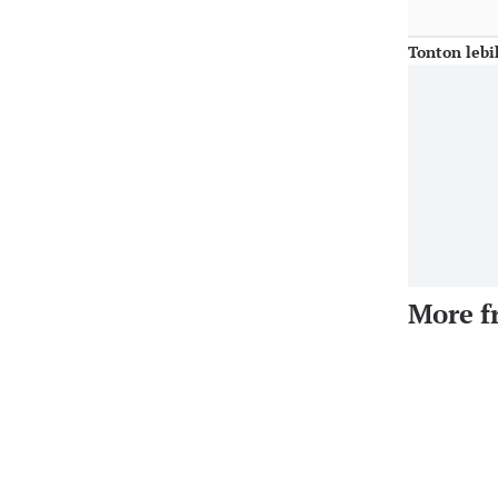
Tonton lebi
More f