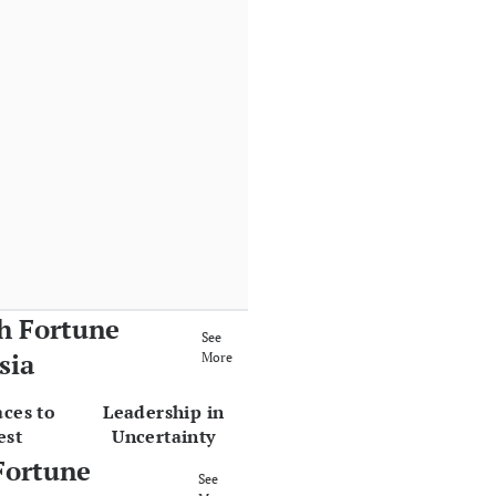
h Fortune
See
sia
More
aces to
Leadership in
est
Uncertainty
Fortune
See