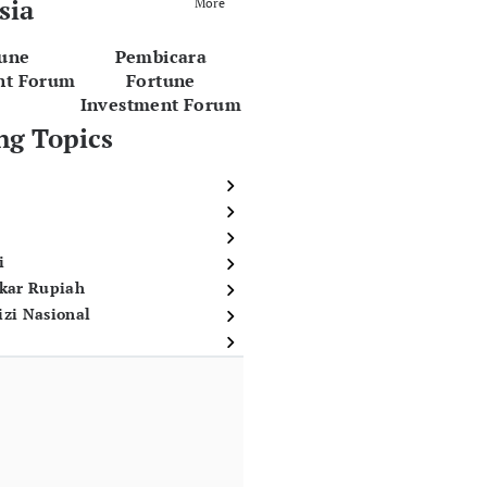
sia
More
tune
Pembicara
nt Forum
Fortune
Investment Forum
ng Topics
i
ukar Rupiah
izi Nasional