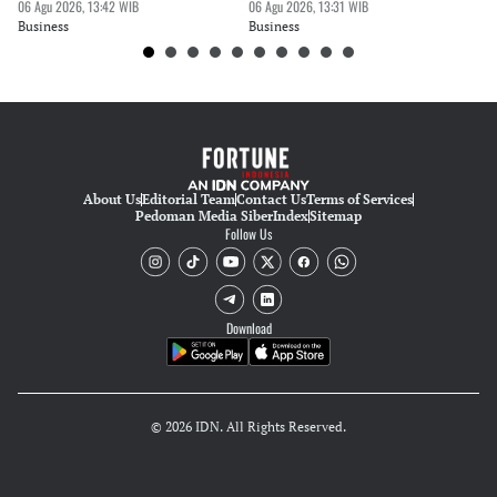
Bisnis
06 Agu 2026, 13:42 WIB
06 Agu 2026, 13:31 WIB
06 
Business
Business
Bu
About Us
Editorial Team
Contact Us
Terms of Services
Pedoman Media Siber
Index
Sitemap
Follow Us
Download
© 2026 IDN. All Rights Reserved.