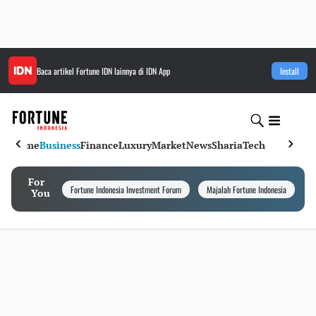
Baca artikel
Fortune IDN
lainnya di IDN App
Install
Home
Business
Finance
Luxury
Market
News
Sharia
Tech
For
Fortune Indonesia Investment Forum
Majalah Fortune Indonesia
I
You