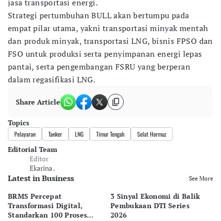
jasa transportasi energi.
Strategi pertumbuhan BULL akan bertumpu pada
empat pilar utama, yakni transportasi minyak mentah
dan produk minyak, transportasi LNG, bisnis FPSO dan
FSO untuk produksi serta penyimpanan energi lepas
pantai, serta pengembangan FSRU yang berperan
dalam regasifikasi LNG.
Share Article
Topics
Pelayaran
Tanker
LNG
Timur Tengah
Selat Hormuz
Editorial Team
Editor
Ekarina .
Latest in Business
See More
BRMS Percepat
3 Sinyal Ekonomi di Balik
M
Transformasi Digital,
Pembukaan DTI Series
EV
Standarkan 100 Proses
2026
Me