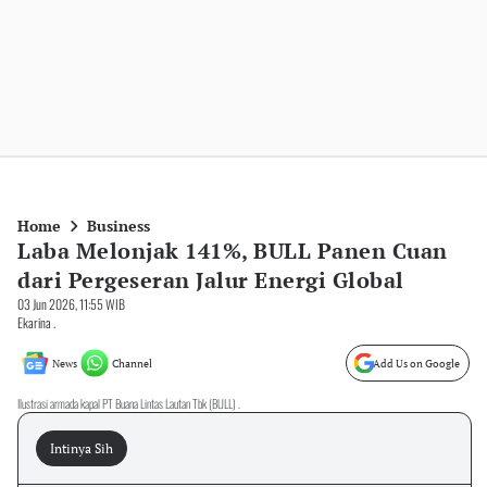
Home
Business
Laba Melonjak 141%, BULL Panen Cuan
dari Pergeseran Jalur Energi Global
03 Jun 2026, 11:55 WIB
Ekarina .
News
Channel
Add Us on Google
Ilustrasi armada kapal PT Buana Lintas Lautan Tbk (BULL) .
Intinya Sih