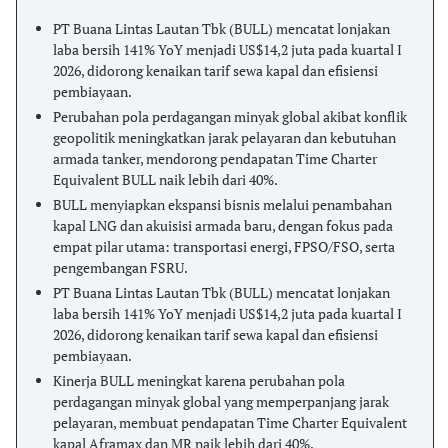
PT Buana Lintas Lautan Tbk (BULL) mencatat lonjakan
laba bersih 141% YoY menjadi US$14,2 juta pada kuartal I
2026, didorong kenaikan tarif sewa kapal dan efisiensi
pembiayaan.
Perubahan pola perdagangan minyak global akibat konflik
geopolitik meningkatkan jarak pelayaran dan kebutuhan
armada tanker, mendorong pendapatan Time Charter
Equivalent BULL naik lebih dari 40%.
BULL menyiapkan ekspansi bisnis melalui penambahan
kapal LNG dan akuisisi armada baru, dengan fokus pada
empat pilar utama: transportasi energi, FPSO/FSO, serta
pengembangan FSRU.
PT Buana Lintas Lautan Tbk (BULL) mencatat lonjakan
laba bersih 141% YoY menjadi US$14,2 juta pada kuartal I
2026, didorong kenaikan tarif sewa kapal dan efisiensi
pembiayaan.
Kinerja BULL meningkat karena perubahan pola
perdagangan minyak global yang memperpanjang jarak
pelayaran, membuat pendapatan Time Charter Equivalent
kapal Aframax dan MR naik lebih dari 40%.