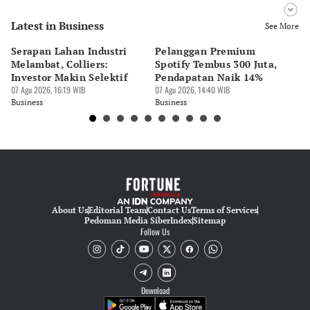
Latest in Business
Editor
See More
Desy Yuliastuti
Serapan Lahan Industri
Pelanggan Premium
Pe
Editor
Melambat, Colliers:
Spotify Tembus 300 Juta,
F&
Pingit Aria
Investor Makin Selektif
Pendapatan Naik 14%
Or
07 Agu 2026, 16:19 WIB
07 Agu 2026, 14:40 WIB
07 
Business
Business
Bu
About Us
Editorial Team
Contact Us
Terms of Services
Pedoman Media Siber
Index
Sitemap
Follow Us
Download