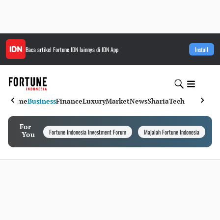
Baca artikel
Fortune IDN
lainnya di IDN App
Install
Home
Business
Finance
Luxury
Market
News
Sharia
Tech
For
Fortune Indonesia Investment Forum
Majalah Fortune Indonesia
I
You