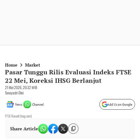
Home
Market
Pasar Tunggu Rilis Evaluasi Indeks FTSE
22 Mei, Koreksi IHSG Berlanjut
21 Mei 2026, 20:32 WIB
Tanayastri Dini
News
Channel
Add Us on Google
FTSE Russell (lseg.com)
Share Article