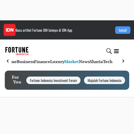
Baca artikel
Fortune IDN
lainnya di IDN App
Install
Home
Business
Finance
Luxury
Market
News
Sharia
Tech
For
Fortune Indonesia Investment Forum
Majalah Fortune Indonesia
I
You