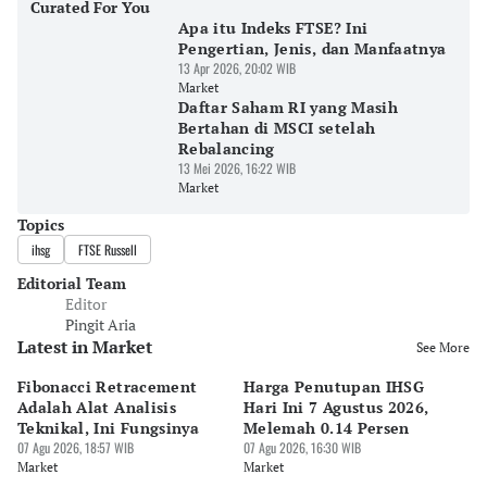
Curated For You
Apa itu Indeks FTSE? Ini
Pengertian, Jenis, dan Manfaatnya
13 Apr 2026, 20:02 WIB
Market
Daftar Saham RI yang Masih
Bertahan di MSCI setelah
Rebalancing
13 Mei 2026, 16:22 WIB
Market
Topics
ihsg
FTSE Russell
Editorial Team
Editor
Pingit Aria
Latest in Market
See More
Fibonacci Retracement
Harga Penutupan IHSG
Da
Adalah Alat Analisis
Hari Ini 7 Agustus 2026,
B
Teknikal, Ini Fungsinya
Melemah 0.14 Persen
Pe
07 Agu 2026, 18:57 WIB
07 Agu 2026, 16:30 WIB
M
07 
Market
Market
Ma