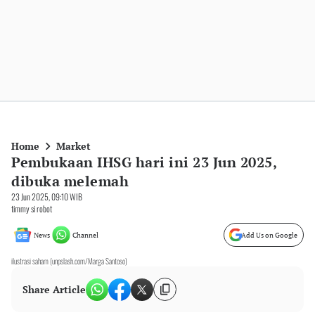
Home
Market
Pembukaan IHSG hari ini 23 Jun 2025,
dibuka melemah
23 Jun 2025, 09:10 WIB
timmy si robot
News
Channel
Add Us on Google
ilustrasi saham (unpslash.com/Marga Santoso)
Share Article