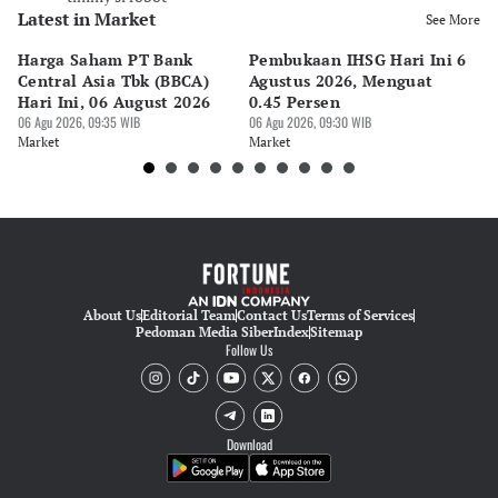
Latest in Market
See More
Harga Saham PT Bank
Pembukaan IHSG Hari Ini 6
H
Central Asia Tbk (BBCA)
Agustus 2026, Menguat
Go
Hari Ini, 06 August 2026
0.45 Persen
(G
06 Agu 2026, 09:35 WIB
06 Agu 2026, 09:30 WIB
2
06 
Market
Market
Ma
About Us
Editorial Team
Contact Us
Terms of Services
Pedoman Media Siber
Index
Sitemap
Follow Us
Download