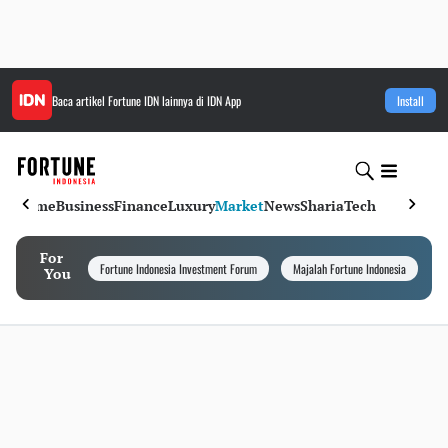
Baca artikel
Fortune IDN
lainnya di IDN App
Install
Home
Business
Finance
Luxury
Market
News
Sharia
Tech
For
Fortune Indonesia Investment Forum
Majalah Fortune Indonesia
I
You