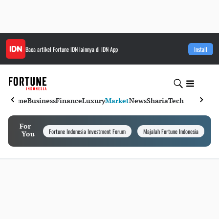
Baca artikel
Fortune IDN
lainnya di IDN App
Install
Home
Business
Finance
Luxury
Market
News
Sharia
Tech
For
Fortune Indonesia Investment Forum
Majalah Fortune Indonesia
I
You