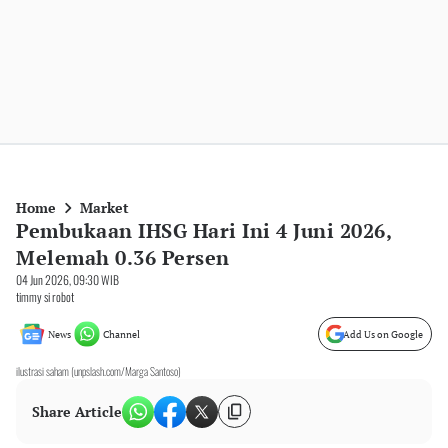
Home
Market
Pembukaan IHSG Hari Ini 4 Juni 2026,
Melemah 0.36 Persen
04 Jun 2026, 09:30 WIB
timmy si robot
News
Channel
Add Us on Google
ilustrasi saham (unpslash.com/Marga Santoso)
Share Article