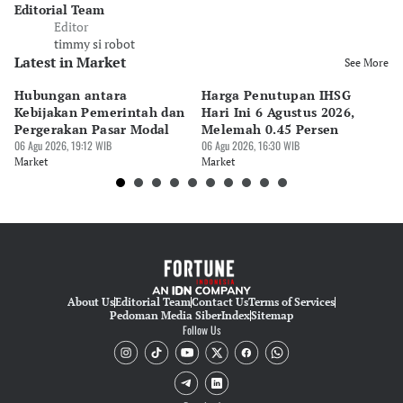
Editorial Team
Editor
timmy si robot
Latest in Market
See More
Hubungan antara
Harga Penutupan IHSG
RU
Kebijakan Pemerintah dan
Hari Ini 6 Agustus 2026,
Me
Pergerakan Pasar Modal
Melemah 0.45 Persen
Ya
06 Agu 2026, 19:12 WIB
06 Agu 2026, 16:30 WIB
T
06 
Market
Market
Ma
About Us
Editorial Team
Contact Us
Terms of Services
Pedoman Media Siber
Index
Sitemap
Follow Us