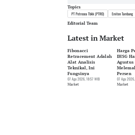
Topics
PT Petrosea Tbkk (PTRO)
Emiten Tambang
Editorial Team
Latest in Market
Editor
Bonardo Maulana
Fibonacci
Harga P
Editor
Retracement Adalah
IHSG Har
Eko Wahyudi
Alat Analisis
Agustus 
Teknikal, Ini
Melemah
Fungsinya
Persen
07 Agu 2026, 18:57 WIB
07 Agu 2026,
Market
Market