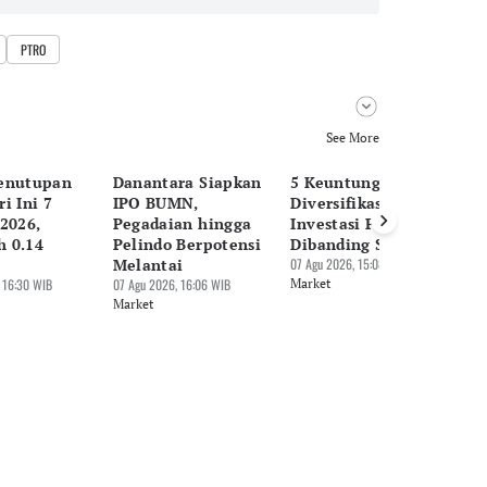
PTRO
See More
enutupan
Danantara Siapkan
5 Keuntungan
H
i Ini 7
IPO BUMN,
Diversifikasi
Pe
2026,
Pegadaian hingga
Investasi Pakai ETF
Ag
 0.14
Pelindo Berpotensi
Dibanding Saham
Em
Melantai
07 Agu 2026, 15:08 WIB
E
 16:30 WIB
07 Agu 2026, 16:06 WIB
Market
07 
Market
Ma