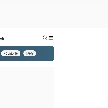
ech
40 Under 40
BPOTY