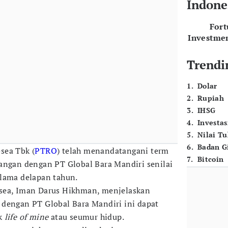
Indone
For
Investme
Trendi
1
.
Dolar
2
.
Rupiah
3
.
IHSG
4
.
Investas
5
.
Nilai T
6
.
Badan G
osea Tbk (
PTRO
) telah menandatangani term
7
.
Bitcoin
angan dengan PT Global Bara Mandiri senilai
elama delapan tahun.
sea, Iman Darus Hikhman, menjelaskan
dengan PT Global Bara Mandiri ini dapat
ak
life of mine
atau seumur hidup.