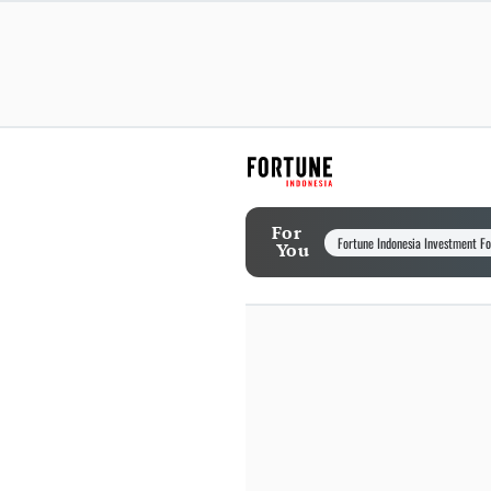
For
Fortune Indonesia Investment F
You