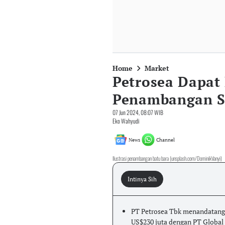
Home
Market
Petrosea Dapat
Penambangan Se
07 Jun 2024, 08:07 WIB
Eko Wahyudi
News
Channel
Ilustrasi penambangan batu bara (unsplash.com/DominikVanyi)
Intinya Sih
PT Petrosea Tbk menandatanga
US$230 juta dengan PT Global