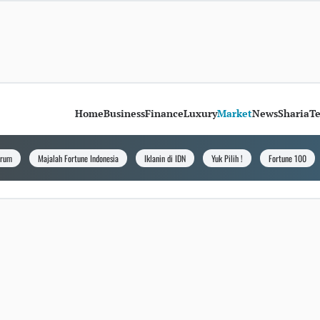
Home
Business
Finance
Luxury
Market
News
Sharia
T
orum
Majalah Fortune Indonesia
Iklanin di IDN
Yuk Pilih !
Fortune 100