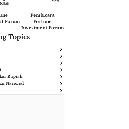
sia
More
tune
Pembicara
nt Forum
Fortune
Investment Forum
ng Topics
i
ukar Rupiah
izi Nasional