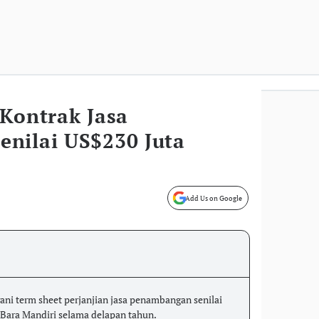
 Kontrak Jasa
nilai US$230 Juta
Add Us on Google
ni term sheet perjanjian jasa penambangan senilai
 Bara Mandiri selama delapan tahun.