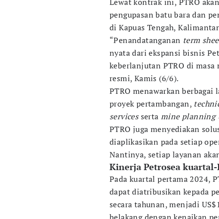
Lewat kontrak ini, PTRO aka
pengupasan batu bara dan pe
di Kapuas Tengah, Kalimanta
“Penandatanganan
term
shee
nyata dari ekspansi bisnis 
keberlanjutan PTRO di masa 
resmi, Kamis (6/6).
PTRO menawarkan berbagai l
proyek pertambangan,
technic
services
serta
mine planning &
PTRO juga menyediakan solusi
diaplikasikan pada setiap op
Nantinya, setiap layanan aka
Kinerja Petrosea kuartal-
Pada kuartal pertama 2024, 
dapat diatribusikan kepada pe
secara tahunan, menjadi US$1
belakang dengan kenaikan pe