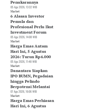
Penukarannya
05 Agu 2026, 13:32 WIB
Market
6 Alasan Investor
Pemula dan
Profesional Perlu Ikut
Investment Forum
05 Agu 2026, 14:08 WIB
arga Emas
Bagaimana Cara
7 Skill Investasi y
Market
rhiasan Hari Ini, 7
Membedakan Saham
Paling Dibutuhkan
Harga Emas Antam
ustus 2026 di Raja
Murah dan Saham
untuk Menghadapi
Hari Ini, 5 Agustus
as hingga Laku
Berkualitas?
Pasar 2026
2026: Turun Rp4.000
mas
07 Agu 2026, 13:28 WIB
07 Agu 2026, 11:27 WIB
05 Agu 2026, 11:48 WIB
Agu 2026, 14:14 WIB
Market
Market
Market
rket
Danantara Siapkan
IPO BUMN, Pegadaian
hingga Pelindo
Berpotensi Melantai
07 Agu 2026, 16:06 WIB
Market
Harga Emas Perhiasan
Hari Ini, 6 Agustus