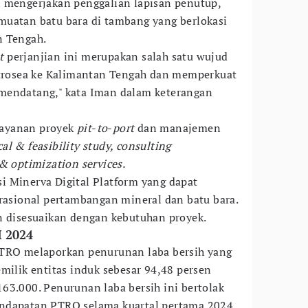
n mengerjakan penggalian lapisan penutup,
muatan batu bara di tambang yang berlokasi
n Tengah.
t
perjanjian ini merupakan salah satu wujud
Petrosea ke Kalimantan Tengah dan memperkuat
mendatang," kata Iman dalam keterangan
ayanan proyek
pit
-
to
-
port
dan manajemen
al & feasibility study, consulting
 optimization services.
 Minerva Digital Platform yang dapat
erasional pertambangan mineral dan batu bara.
n disesuaikan dengan kebutuhan proyek.
I 2024
PTRO melaporkan penurunan laba bersih yang
milik entitas induk sebesar 94,48 persen
63.000. Penurunan laba bersih ini bertolak
ndapatan PTRO selama kuartal pertama 2024.