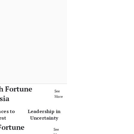
h Fortune
See
sia
More
aces to
Leadership in
est
Uncertainty
Fortune
See