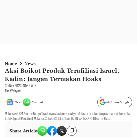
Home
News
Aksi Boikot Produk Terafiliasi Israel,
Kadin: Jangan Termakan Hoaks
30 Nov 2023, 10:32 WIB
Eko Wahyudi
News
Channel
Add Us on Google
Mahasiswa UKM Seni dan Budaya Talas Universitas Muhammadiyah Makassar membacakan puisi saat melakukan aksi
teatrikal peduli Palestina di Makassar, Sulawesi Selatan, Senin (6/11). ANTARA FOTO/Arnas Padda
Share Article