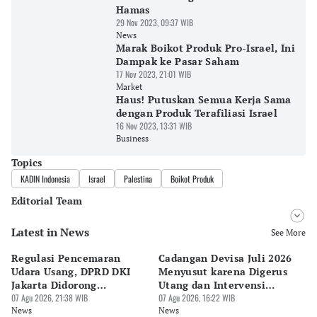
Hamas
29 Nov 2023, 09:37 WIB
News
Marak Boikot Produk Pro-Israel, Ini
Dampak ke Pasar Saham
17 Nov 2023, 21:01 WIB
Market
Haus! Putuskan Semua Kerja Sama
dengan Produk Terafiliasi Israel
16 Nov 2023, 13:31 WIB
Business
Topics
KADIN Indonesia
Israel
Palestina
Boikot Produk
Editorial Team
Latest in News
Editor
See More
Bonardo Maulana
Regulasi Pencemaran
Cadangan Devisa Juli 2026
S
Editor
Udara Usang, DPRD DKI
Menyusut karena Digerus
B
Eko Wahyudi
Jakarta Didorong
Utang dan Intervensi
Ta
Prioritaskan Revisi Perda
07 Agu 2026, 21:38 WIB
Rupiah
07 Agu 2026, 16:22 WIB
P
07 
News
News
Ne