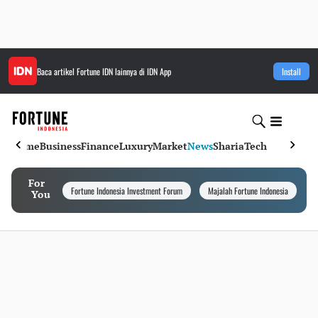
Baca artikel
Fortune IDN
lainnya di IDN App
Install
Home
Business
Finance
Luxury
Market
News
Sharia
Tech
For
Fortune Indonesia Investment Forum
Majalah Fortune Indonesia
I
You