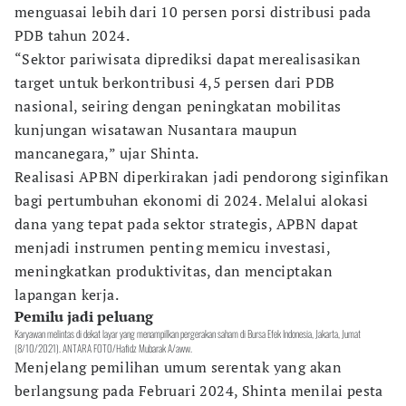
menguasai lebih dari 10 persen porsi distribusi pada
PDB tahun 2024.
“Sektor pariwisata diprediksi dapat merealisasikan
target untuk berkontribusi 4,5 persen dari PDB
nasional, seiring dengan peningkatan mobilitas
kunjungan wisatawan Nusantara maupun
mancanegara,” ujar Shinta.
Realisasi APBN diperkirakan jadi pendorong siginfikan
bagi pertumbuhan ekonomi di 2024. Melalui alokasi
dana yang tepat pada sektor strategis, APBN dapat
menjadi instrumen penting memicu investasi,
meningkatkan produktivitas, dan menciptakan
lapangan kerja.
Pemilu jadi peluang
Karyawan melintas di dekat layar yang menampilkan pergerakan saham di Bursa Efek Indonesia, Jakarta, Jumat
(8/10/2021). ANTARA FOTO/Hafidz Mubarak A/aww.
Menjelang pemilihan umum serentak yang akan
berlangsung pada Februari 2024, Shinta menilai pesta