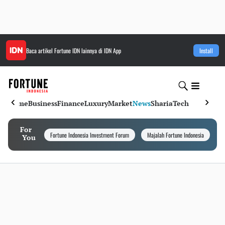
Baca artikel
Fortune IDN
lainnya di IDN App
Install
Home
Business
Finance
Luxury
Market
News
Sharia
Tech
For
Fortune Indonesia Investment Forum
Majalah Fortune Indonesia
I
You