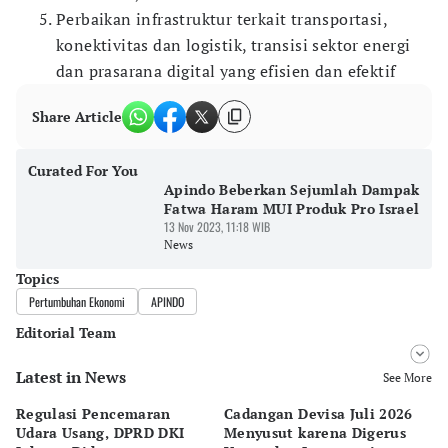
Perbaikan infrastruktur terkait transportasi,
konektivitas dan logistik, transisi sektor energi
dan prasarana digital yang efisien dan efektif
Share Article
Curated For You
Apindo Beberkan Sejumlah Dampak
Fatwa Haram MUI Produk Pro Israel
13 Nov 2023, 11:18 WIB
News
Topics
Pertumbuhan Ekonomi
APINDO
Editorial Team
Latest in News
Editor
See More
Bayu Satito
Regulasi Pencemaran
Cadangan Devisa Juli 2026
S
Editor
Udara Usang, DPRD DKI
Menyusut karena Digerus
B