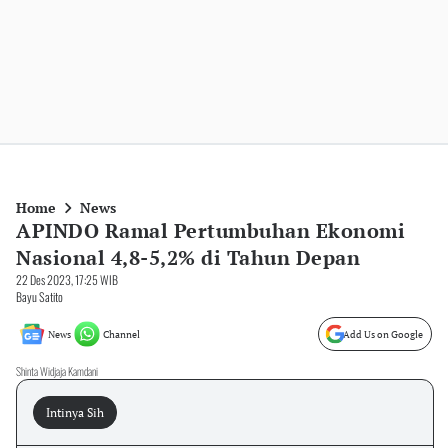
Home
News
APINDO Ramal Pertumbuhan Ekonomi
Nasional 4,8-5,2% di Tahun Depan
22 Des 2023, 17:25 WIB
Bayu Satito
News
Channel
Add Us on Google
Shinta Widjaja Kamdani
Intinya Sih