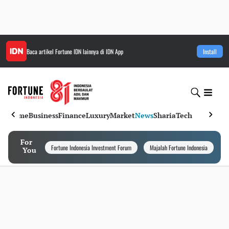
Baca artikel
Fortune IDN
lainnya di IDN App
Install
Home
Business
Finance
Luxury
Market
News
Sharia
Tech
For
Fortune Indonesia Investment Forum
Majalah Fortune Indonesia
I
You