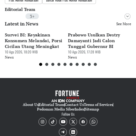
Editorial Team
3+
Latest in News
Editor
See More
Cesilia Sasanda Eka Putri Noveliana
Survei BI: Keyakinan
Prabowo Usulkan Destry
DJ
Editor
Konsumen Melandai, Porsi
Damayanti Jadi Calon
R
Nadia Agatha Pramesthi
Cicilan Utang Meningkat
Tunggal Gubernur BI
R
10 Agu 2026, 18:20 WIB
10 Agu 2026, 17:28 WIB
2
10 
Editor
News
News
Ne
Tubagus Imam Satrio
About Us
Editorial Team
Contact Us
Terms of Services
Pedoman Media Siber
Index
Sitemap
Follow Us