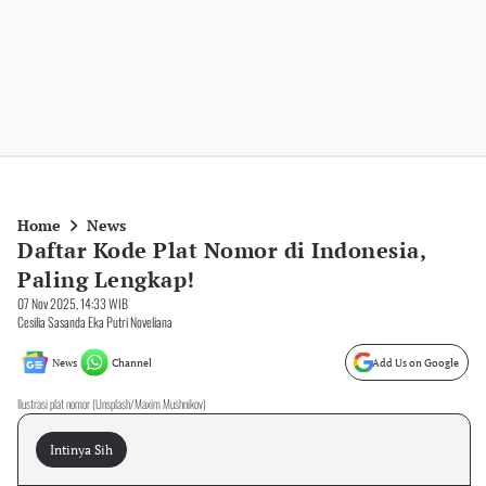
Home
News
Daftar Kode Plat Nomor di Indonesia,
Paling Lengkap!
07 Nov 2025, 14:33 WIB
Cesilia Sasanda Eka Putri Noveliana
News
Channel
Add Us on Google
Ilustrasi plat nomor (Unsplash/Maxim Mushnikov)
Intinya Sih