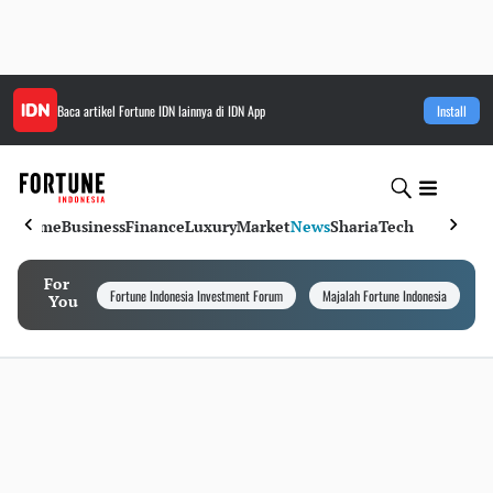
Baca artikel
Fortune IDN
lainnya di IDN App
Install
Home
Business
Finance
Luxury
Market
News
Sharia
Tech
For
Fortune Indonesia Investment Forum
Majalah Fortune Indonesia
I
You