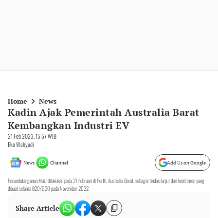
Home
News
Kadin Ajak Pemerintah Australia Barat
Kembangkan Industri EV
21 Feb 2023, 15:57 WIB
Eko Wahyudi
News
Channel
Add Us on Google
Penandatanganan MoU dilakukan pada 21 Februari di Perth, Australia Barat, sebagai tindak lanjut dari komitmen yang
dibuat selama B20/G20 pada November 2022.
Share Article