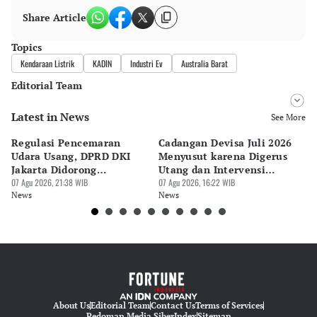
Share Article
Topics
Kendaraan Listrik
KADIN
Industri Ev
Australia Barat
Editorial Team
Latest in News
Editor
See More
Bonardo Maulana
Regulasi Pencemaran
Cadangan Devisa Juli 2026
S
Editor
Udara Usang, DPRD DKI
Menyusut karena Digerus
B
Eko Wahyudi
Jakarta Didorong
Utang dan Intervensi
Ta
Prioritaskan Revisi Perda
07 Agu 2026, 21:38 WIB
Rupiah
07 Agu 2026, 16:22 WIB
P
07 
News
News
Ne
About Us
Editorial Team
Contact Us
Terms of Services
Pedoman Media Siber
Index
Sitemap