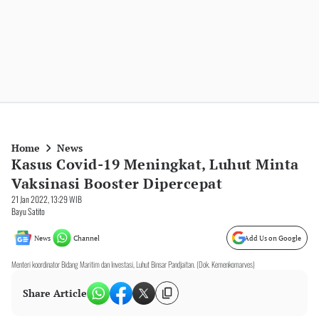
Home
News
Kasus Covid-19 Meningkat, Luhut Minta
Vaksinasi Booster Dipercepat
21 Jan 2022, 13:29 WIB
Bayu Satito
News
Channel
Add Us on Google
Menteri koordinator Bidang Maritim dan Investasi, Luhut Binsar Pandjaitan. (Dok. Kemenkomarves)
Share Article