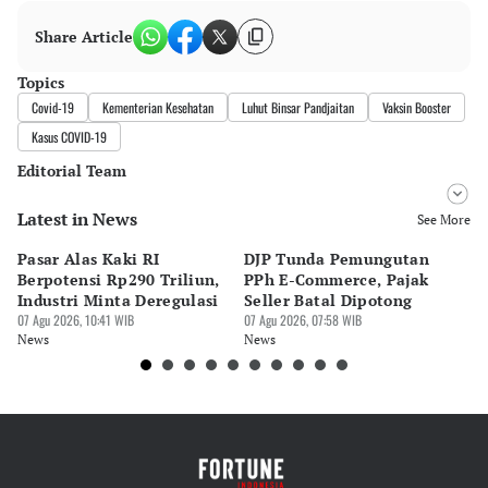
Share Article
Topics
Covid-19
Kementerian Kesehatan
Luhut Binsar Pandjaitan
Vaksin Booster
Kasus COVID-19
Editorial Team
Latest in News
Editor
See More
Bayu Satito
Pasar Alas Kaki RI
DJP Tunda Pemungutan
In
Editor
Berpotensi Rp290 Triliun,
PPh E-Commerce, Pajak
Be
Ekarina .
Industri Minta Deregulasi
Seller Batal Dipotong
P
07 Agu 2026, 10:41 WIB
07 Agu 2026, 07:58 WIB
06 
News
News
Ne