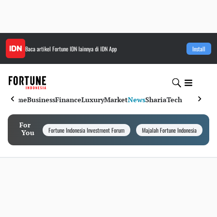
Baca artikel
Fortune IDN
lainnya di IDN App
Install
Home
Business
Finance
Luxury
Market
News
Sharia
Tech
For
Fortune Indonesia Investment Forum
Majalah Fortune Indonesia
I
You