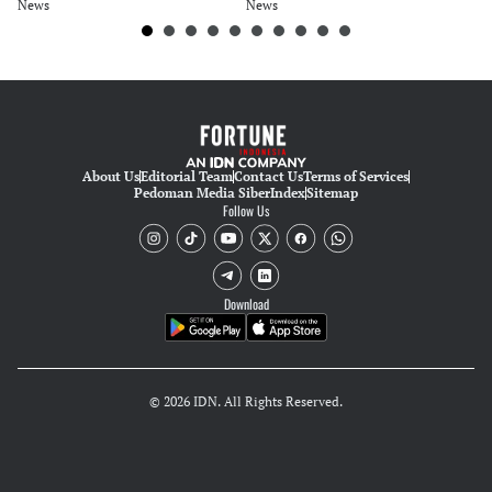
News
News
Ne
About Us
Editorial Team
Contact Us
Terms of Services
Pedoman Media Siber
Index
Sitemap
Follow Us
Download
© 2026 IDN. All Rights Reserved.