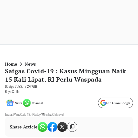
Home
News
Satgas Covid-19 : Kasus Mingguan Naik
15 Kali Lipat, RI Perlu Waspada
05 Agu 2022, 12:24 WIB
Bayu Satito
News
Channel
Add Us on Google
Ilustrasi Virus Covid-19. (Pixabay/MiroslavaChrienova)
Share Article