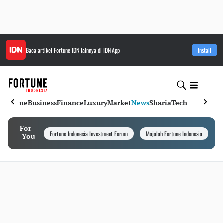
Baca artikel
Fortune IDN
lainnya di IDN App
Install
Home
Business
Finance
Luxury
Market
News
Sharia
Tech
For
Fortune Indonesia Investment Forum
Majalah Fortune Indonesia
I
You