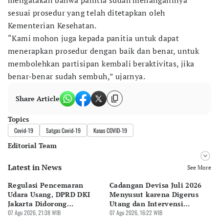
mengatakan bahwa panitia sudah menanganinya
sesuai prosedur yang telah ditetapkan oleh
Kementerian Kesehatan.
“Kami mohon juga kepada panitia untuk dapat
menerapkan prosedur dengan baik dan benar, untuk
membolehkan partisipan kembali beraktivitas, jika
benar-benar sudah sembuh,” ujarnya.
Share Article
Topics
Covid-19
Satgas Covid-19
Kasus COVID-19
Editorial Team
Latest in News
Editor
See More
Bayu Satito
Regulasi Pencemaran
Cadangan Devisa Juli 2026
S
Editor
Udara Usang, DPRD DKI
Menyusut karena Digerus
B
Ekarina .
Jakarta Didorong
Utang dan Intervensi
Ta
Prioritaskan Revisi Perda
07 Agu 2026, 21:38 WIB
Rupiah
07 Agu 2026, 16:22 WIB
P
07 