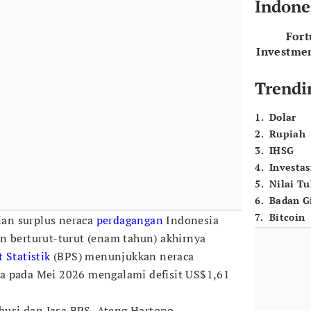
Indone
For
Investme
Trendi
1
.
Dolar
2
.
Rupiah
3
.
IHSG
4
.
Investas
5
.
Nilai T
6
.
Badan G
7
.
Bitcoin
an surplus neraca
perdagangan
Indonesia
n berturut-turut (enam tahun) akhirnya
 Statistik
(BPS) menunjukkan neraca
a pada Mei 2026 mengalami defisit US$1,61
ibusi dan Jasa BPS, Ateng Hartono,