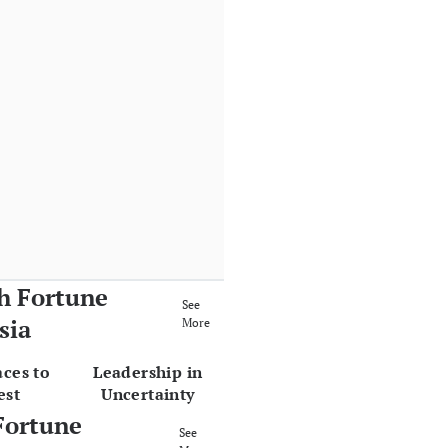
h Fortune
See
sia
More
aces to
Leadership in
est
Uncertainty
Fortune
See