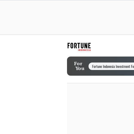
For
Fortune Indonesia Investment F
You