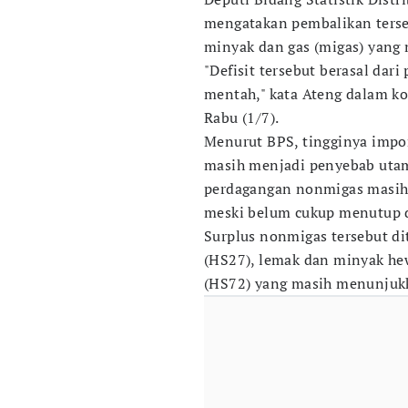
mengatakan pembalikan terseb
minyak dan gas (migas) yang 
"Defisit tersebut berasal dar
mentah," kata Ateng dalam kon
Rabu (1/7).
Menurut BPS, tingginya impo
masih menjadi penyebab utama
perdagangan nonmigas masih
meski belum cukup menutup d
Surplus nonmigas tersebut di
(HS27), lemak dan minyak hew
(HS72) yang masih menunjukka