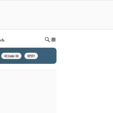
ech
40 Under 40
BPOTY