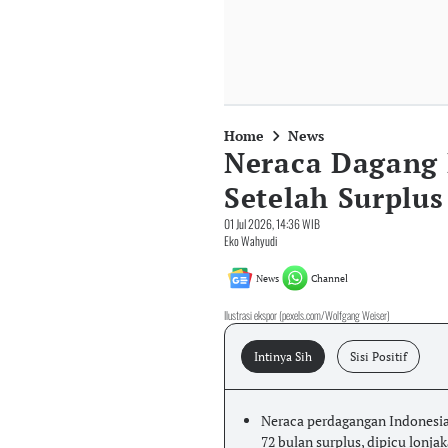
Home
News
Neraca Dagang 
Setelah Surplus
01 Jul 2026, 14:36 WIB
Eko Wahyudi
News
Channel
Ilustrasi ekspor (pexels.com/Wolfgang Weiser)
Intinya Sih
Sisi Positif
Neraca perdagangan Indonesia 
72 bulan surplus, dipicu lonjak