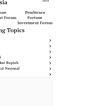
sia
More
tune
Pembicara
nt Forum
Fortune
Investment Forum
ng Topics
i
ukar Rupiah
izi Nasional