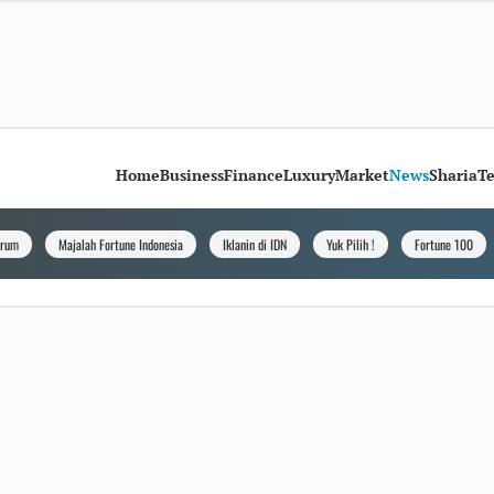
Home
Business
Finance
Luxury
Market
News
Sharia
T
orum
Majalah Fortune Indonesia
Iklanin di IDN
Yuk Pilih !
Fortune 100