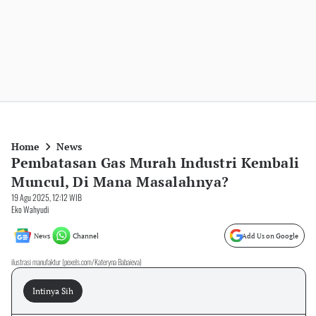
Home
News
Pembatasan Gas Murah Industri Kembali
Muncul, Di Mana Masalahnya?
19 Agu 2025, 12:12 WIB
Eko Wahyudi
News
Channel
Add Us on Google
ilustrasi manufaktur (pexels.com/Kateryna Babaieva)
Intinya Sih