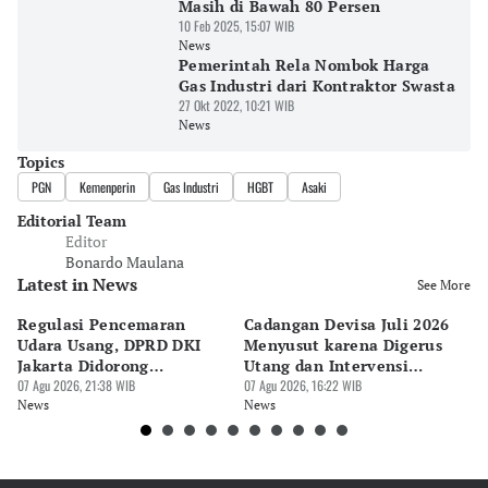
Masih di Bawah 80 Persen
10 Feb 2025, 15:07 WIB
News
Pemerintah Rela Nombok Harga
Gas Industri dari Kontraktor Swasta
27 Okt 2022, 10:21 WIB
News
Topics
PGN
Kemenperin
Gas Industri
HGBT
Asaki
Editorial Team
Editor
Bonardo Maulana
Latest in News
See More
Regulasi Pencemaran
Cadangan Devisa Juli 2026
S
Udara Usang, DPRD DKI
Menyusut karena Digerus
B
Jakarta Didorong
Utang dan Intervensi
Ta
Prioritaskan Revisi Perda
07 Agu 2026, 21:38 WIB
Rupiah
07 Agu 2026, 16:22 WIB
P
07 
News
News
Ne