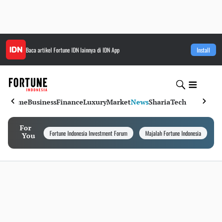
Baca artikel
Fortune IDN
lainnya di IDN App
Install
Home
Business
Finance
Luxury
Market
News
Sharia
Tech
For
Fortune Indonesia Investment Forum
Majalah Fortune Indonesia
I
You