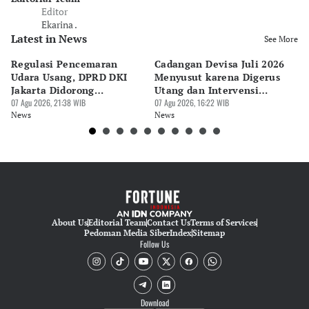
Editor
Ekarina .
Latest in News
See More
Regulasi Pencemaran
Cadangan Devisa Juli 2026
S
Udara Usang, DPRD DKI
Menyusut karena Digerus
B
Jakarta Didorong
Utang dan Intervensi
Ta
Prioritaskan Revisi Perda
07 Agu 2026, 21:38 WIB
Rupiah
07 Agu 2026, 16:22 WIB
P
07 
News
News
Ne
About Us
Editorial Team
Contact Us
Terms of Services
Pedoman Media Siber
Index
Sitemap
Follow Us
Download