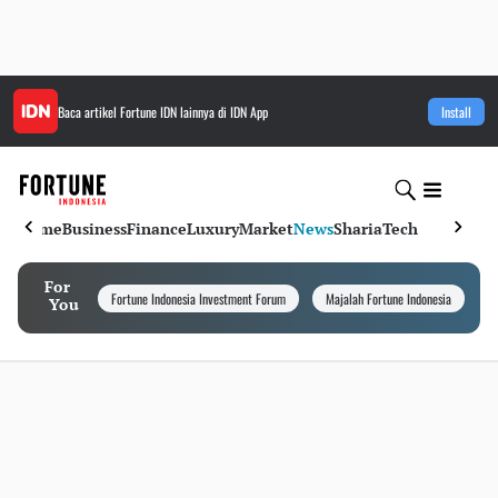
Baca artikel
Fortune IDN
lainnya di IDN App
Install
Home
Business
Finance
Luxury
Market
News
Sharia
Tech
For
Fortune Indonesia Investment Forum
Majalah Fortune Indonesia
I
You