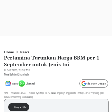
Home
News
Pertamina Turunkan Harga BBM per 1
September untuk Jenis Ini
01 Sep 2025, 23:50 WIB
Nova Betriani Sinambela
News
Channel
Add Us on Google
SPBU Pertamina 44.552.11 di Jalan Kyai Mojo No.52, Bener, Tegalrejo, Yogyakarta, Sabtu (9/8/2025) siang. (IDN
Times/Herlambang Jati Kusumo)
Intinya Sih