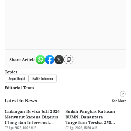
Share Article
Topics
Arsjad Rasjid
KADIN Indonesia
Editorial Team
Latest in News
Editor
See More
Bonardo Maulana
Cadangan Devisa Juli 2026
Sudah Pangkas Ratusan
Pe
Editor
Menyusut karena Digerus
BUMN, Danantara
P
Hendra Friana
Utang dan Intervensi
Targetkan Tersisa 250
P
Rupiah
07 Agu 2026, 16:22 WIB
Perusahaan
07 Agu 2026, 15:50 WIB
07 