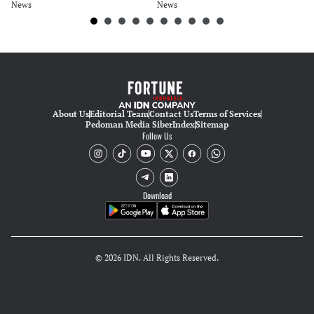
News
News
Ne
About Us
Editorial Team
Contact Us
Terms of Services
Pedoman Media Siber
Index
Sitemap
Follow Us
Download
© 2026 IDN. All Rights Reserved.