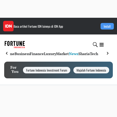
Baca artikel
Fortune IDN
lainnya di IDN App
Install
Home
Business
Finance
Luxury
Market
News
Sharia
Tech
For
Fortune Indonesia Investment Forum
Majalah Fortune Indonesia
I
You