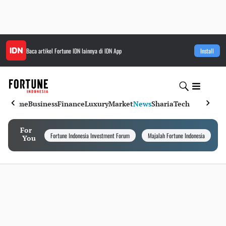
Baca artikel
Fortune IDN
lainnya di IDN App
Install
Home
Business
Finance
Luxury
Market
News
Sharia
Tech
For
Fortune Indonesia Investment Forum
Majalah Fortune Indonesia
I
You