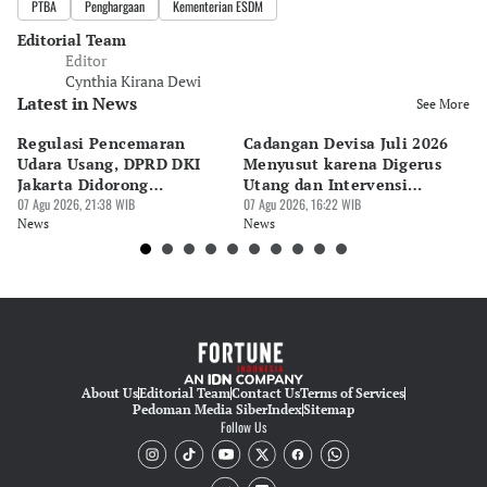
PTBA
Penghargaan
Kementerian ESDM
Editorial Team
Editor
Cynthia Kirana Dewi
Latest in News
See More
Regulasi Pencemaran
Cadangan Devisa Juli 2026
S
Udara Usang, DPRD DKI
Menyusut karena Digerus
B
Jakarta Didorong
Utang dan Intervensi
Ta
Prioritaskan Revisi Perda
07 Agu 2026, 21:38 WIB
Rupiah
07 Agu 2026, 16:22 WIB
P
07 
News
News
Ne
About Us
Editorial Team
Contact Us
Terms of Services
Pedoman Media Siber
Index
Sitemap
Follow Us