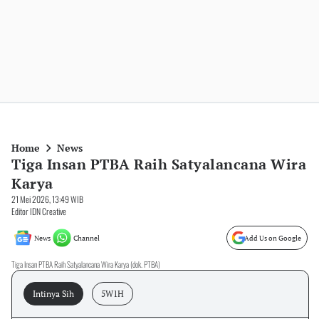
Home
News
Tiga Insan PTBA Raih Satyalancana Wira
Karya
21 Mei 2026, 13:49 WIB
Editor IDN Creative
News
Channel
Add Us on Google
Tiga Insan PTBA Raih Satyalancana Wira Karya (dok. PTBA)
Intinya Sih
5W1H