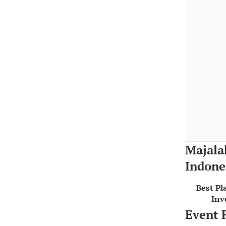
Majala
Indone
Best Pl
Inv
Event 