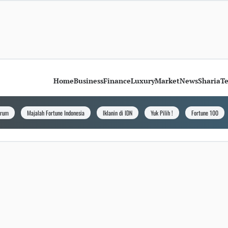
Home
Business
Finance
Luxury
Market
News
Sharia
T
orum
Majalah Fortune Indonesia
Iklanin di IDN
Yuk Pilih !
Fortune 100