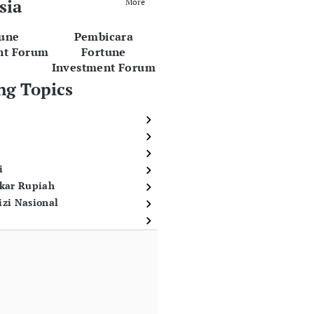
sia
More
tune
Pembicara
nt Forum
Fortune
Investment Forum
ng Topics
i
ukar Rupiah
izi Nasional