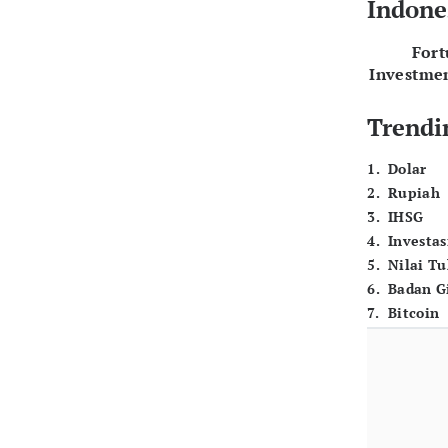
Indone
For
Investme
Trendi
1
.
Dolar
2
.
Rupiah
3
.
IHSG
4
.
Investas
5
.
Nilai T
6
.
Badan G
7
.
Bitcoin