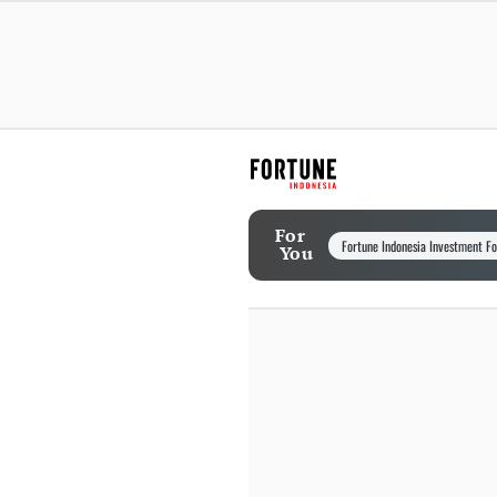
For
Fortune Indonesia Investment F
You