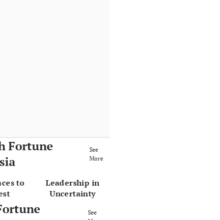
h Fortune
See
sia
More
aces to
Leadership in
est
Uncertainty
Fortune
See