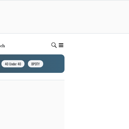
ech
40 Under 40
BPOTY